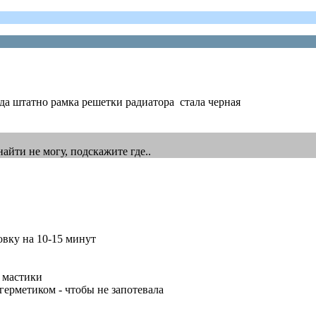
да штатно рамка решетки радиатора стала черная
айти не могу, подскажите где..
овку на 10-15 минут
" мастики
герметиком - чтобы не запотевала