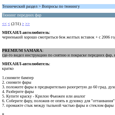
Технический раздел > Вопросы по тюнингу
Тюнинг передних фар
<<
<
(2/31)
>
>>
МИХАИЛ-автолюбитель
:
черненький хорошо смотриться беж желтых вставок + с 2006 го
PREMIUM SAMARA
:
где-то видел инструкцию по снятию и покраске передних фар, н
МИХАИЛ-автолюбитель
:
кратко
1.снимите бампер
2. снимите фары
3. положите фары в предварительно разогретую до 60 град. дух
4. Разберите фары
5. Купите краску - Крилон Фьюжен или аналог
6. Соберите фару, положив ее опять в духовку для "оттаивания
7. промажте стык между тыльной частью фары и стеклом фары 
8. .....