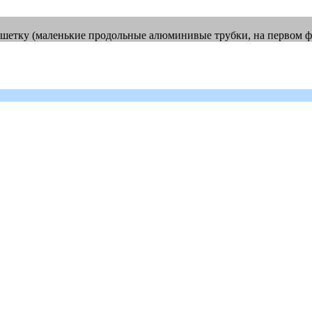
шетку (маленькие продольные алюминивые трубки, на первом фо