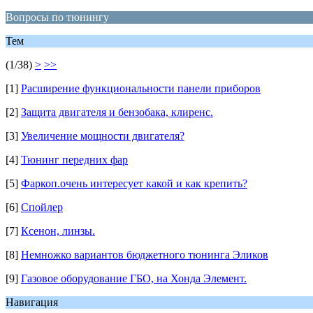
Вопросы по тюнингу
Тем
(1/38)
>
>>
[1]
Расширение функциональности панели приборов
[2]
Защита двигателя и бензобака, клиренс.
[3]
Увеличение мощности двигателя?
[4]
Тюнинг передних фар
[5]
Фаркоп.очень интересует какой и как крепить?
[6]
Спойлер
[7]
Ксенон, линзы.
[8]
Немножко вариантов бюджетного тюнинга Эликов
[9]
Газовое оборудование ГБО, на Хонда Элемент.
Навигация