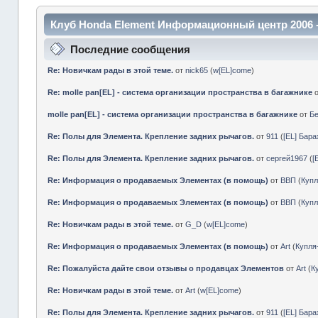
Клуб Honda Element Информационный центр 2006 
Последние сообщения
Re: Новичкам рады в этой теме.
от
nick65
(
w[EL]come
)
Re: molle pan[EL] - система организации пространства в багажнике
molle pan[EL] - система организации пространства в багажнике
от
Б
Re: Полы для Элемента. Крепление задних рычагов.
от
911
(
[EL] Бар
Re: Полы для Элемента. Крепление задних рычагов.
от
сергей1967
(
[
Re: Информация о продаваемых Элементах (в помощь)
от
ВВП
(
Куп
Re: Информация о продаваемых Элементах (в помощь)
от
ВВП
(
Куп
Re: Новичкам рады в этой теме.
от
G_D
(
w[EL]come
)
Re: Информация о продаваемых Элементах (в помощь)
от
Art
(
Купл
Re: Пожалуйста дайте свои отзывы о продавцах Элементов
от
Art
(
К
Re: Новичкам рады в этой теме.
от
Art
(
w[EL]come
)
Re: Полы для Элемента. Крепление задних рычагов.
от
911
(
[EL] Бар