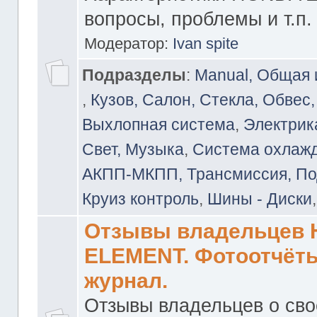
вопросы, проблемы и т.п.
Модератор:
Ivan spite
Подразделы
:
Manual, Общая
,
Кузов, Салон, Стекла, Обвес,
Выхлопная система
,
Электрика
Свет, Музыка
,
Система охлажд
АКПП-МКПП, Трансмиссия, Под
Круиз контроль
,
Шины - Диски
Отзывы владельцев
ELEMENT. Фотоотчёты
журнал.
Отзывы владельцев о св