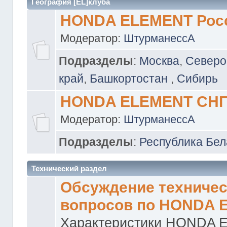
География [EL]клуба
HONDA ELEMENT Рос
Модератор:
ШтурманессА
Подразделы
:
Москва
,
Северо
край
,
Башкортостан
,
Сибирь
HONDA ELEMENT СН
Модератор:
ШтурманессА
Подразделы
:
Республика Бел
Технический раздел
Обсуждение техничес
вопросов по HONDA 
Характеристики HONDA 