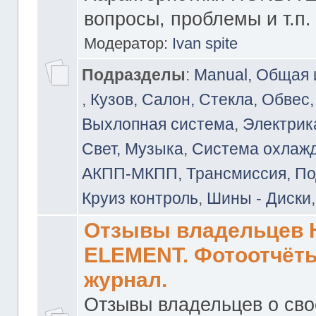
вопросы, проблемы и т.п.
Модератор:
Ivan spite
Подразделы
:
Manual, Общая
,
Кузов, Салон, Стекла, Обвес,
Выхлопная система
,
Электрика
Свет, Музыка
,
Система охлажд
АКПП-МКПП, Трансмиссия, Под
Круиз контроль
,
Шины - Диски
Отзывы владельцев
ELEMENT. Фотоотчёты
журнал.
Отзывы владельцев о св