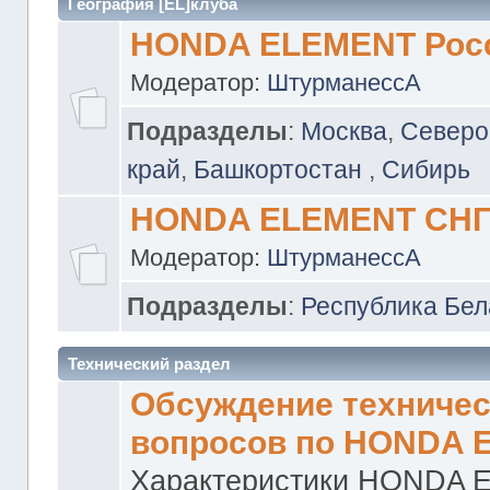
География [EL]клуба
HONDA ELEMENT Рос
Модератор:
ШтурманессА
Подразделы
:
Москва
,
Северо
край
,
Башкортостан
,
Сибирь
HONDA ELEMENT СН
Модератор:
ШтурманессА
Подразделы
:
Республика Бел
Технический раздел
Обсуждение техничес
вопросов по HONDA 
Характеристики HONDA 