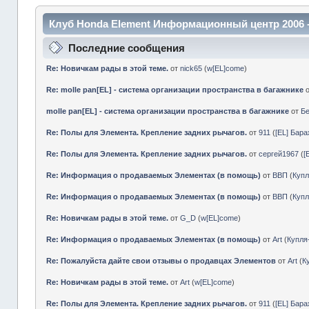
Клуб Honda Element Информационный центр 2006 
Последние сообщения
Re: Новичкам рады в этой теме.
от
nick65
(
w[EL]come
)
Re: molle pan[EL] - система организации пространства в багажнике
molle pan[EL] - система организации пространства в багажнике
от
Б
Re: Полы для Элемента. Крепление задних рычагов.
от
911
(
[EL] Бар
Re: Полы для Элемента. Крепление задних рычагов.
от
сергей1967
(
[
Re: Информация о продаваемых Элементах (в помощь)
от
ВВП
(
Куп
Re: Информация о продаваемых Элементах (в помощь)
от
ВВП
(
Куп
Re: Новичкам рады в этой теме.
от
G_D
(
w[EL]come
)
Re: Информация о продаваемых Элементах (в помощь)
от
Art
(
Купл
Re: Пожалуйста дайте свои отзывы о продавцах Элементов
от
Art
(
К
Re: Новичкам рады в этой теме.
от
Art
(
w[EL]come
)
Re: Полы для Элемента. Крепление задних рычагов.
от
911
(
[EL] Бар