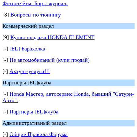
Фотоотчёты. Борт- журнал.
[8]
Вопросы по тюнингу
Коммерческий раздел
[9]
Купля-продажа HONDA ELEMENT
[-]
[EL] Барахолка
[-]
Не автомобильный (купи продай)
[-]
Ахтунг-услуги!!!
Партнеры [EL]клуба
[-]
Honda Мастер, автосервис Honda, бывший "Сатурн-
Авто".
[-]
Партнёры [EL]клуба
Административный раздел
[-]
Общие Правила Форума