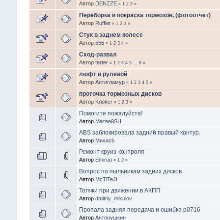
Автор
DENZZE
«
1
2
3
»
Переборка и покраска тормозов, (фотоотчет)
Автор
Rufflet
«
1
2
3
»
Стук в заднем колесе
Автор
555
«
1
2
3
4
»
Сход-развал
Автор
terter
«
1
2
3
4
5
...
8
»
люфт в рулевой
Автор
Антигламур
«
1
2
3
4
5
»
проточка тормозных дисков
Автор
Krioker
«
1
2
3
»
Помогите пожалуйста!
Автор
МатвейSH
ABS заблокировала задний правый контур.
Автор
Михаcb
Ремонт круиз-контроля
Автор
Emiruu
«
1
2
»
Вопрос по пыльникам задних дисков
Автор
McTiTeJl
Толчки при движении в АКПП
Автор
dmitriy_mikulov
Пропала задняя передача и ошибка p0716
Автор
Антонушкин