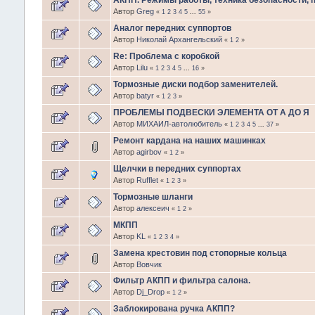
АКПП. Режимы работы, техника безопасности,
Автор
Greg
«
1
2
3
4
5
...
55
»
Аналог передних суппортов
Автор
Николай Архангельский
«
1
2
»
Re: Проблема с коробкой
Автор
Lilu
«
1
2
3
4
5
...
16
»
Тормозные диски подбор заменителей.
Автор
batyr
«
1
2
3
»
ПРОБЛЕМЫ ПОДВЕСКИ ЭЛЕМЕНТА ОТ А ДО Я
Автор
МИХАИЛ-автолюбитель
«
1
2
3
4
5
...
37
»
Ремонт кардана на наших машинках
Автор
agirbov
«
1
2
»
Щелчки в передних суппортах
Автор
Rufflet
«
1
2
3
»
Тормозные шланги
Автор
алексеич
«
1
2
»
МКПП
Автор
KL
«
1
2
3
4
»
Замена крестовин под стопорные кольца
Автор
Вовчик
Фильтр АКПП и фильтра салона.
Автор
Dj_Drop
«
1
2
»
Заблокирована ручка АКПП?