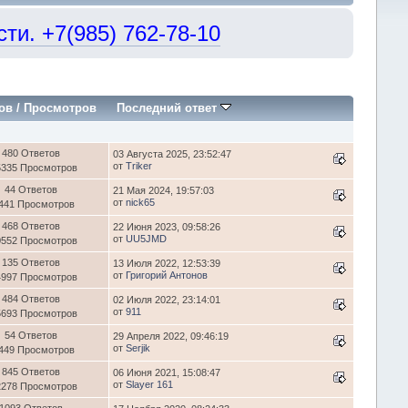
и. +7(985) 762-78-10
ов
/
Просмотров
Последний ответ
480 Ответов
03 Августа 2025, 23:52:47
от
Triker
5335 Просмотров
44 Ответов
21 Мая 2024, 19:57:03
от
nick65
441 Просмотров
468 Ответов
22 Июня 2023, 09:58:26
от
UU5JMD
0552 Просмотров
135 Ответов
13 Июля 2022, 12:53:39
от
Григорий Антонов
4997 Просмотров
484 Ответов
02 Июля 2022, 23:14:01
от
911
5693 Просмотров
54 Ответов
29 Апреля 2022, 09:46:19
от
Serjik
449 Просмотров
845 Ответов
06 Июня 2021, 15:08:47
от
Slayer 161
2278 Просмотров