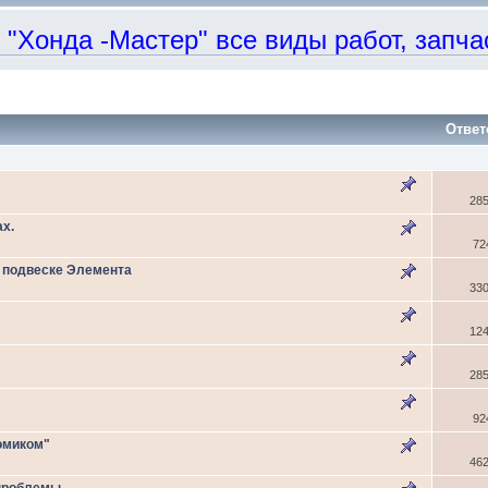
онда -Мастер" все виды работ, запчаст
Ответ
28
х.
72
о подвеске Элемента
33
12
28
92
омиком"
46