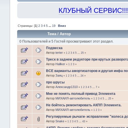
КЛУБНЫЙ СЕРВИС!!! "Х
Страницы: [
1
]
2
3
4
5
...
19
Вниз
Тема
/
Автор
0 Пользователей и 5 Гостей просматривают этот раздел.
Подвеска
Автор
terter
«
1
2
3
4
5
...
25
»
Треск в заднем редукторе при крутых разворота
Автор
Hallker
«
1
2
3
»
ВСЕ варианты амортизаторов и другая инфа п
Автор
Заяц
«
1
2
3
4
5
...
24
»
про шрусы
Автор
Александр1310
«
1
2
3
4
5
...
7
»
Мне не понять полный привод Элемента
Автор
МИХАИЛ-автолюбитель
«
1
2
3
4
5
...
25
»
Не бойтесь ремонтировать АКПП Элемента.
Автор
МИХАИЛ-автолюбитель
«
1
2
3
»
Регулируемые рычаги- исправление "колеса д
Автор
Snake
«
1
2
3
4
5
...
43
»