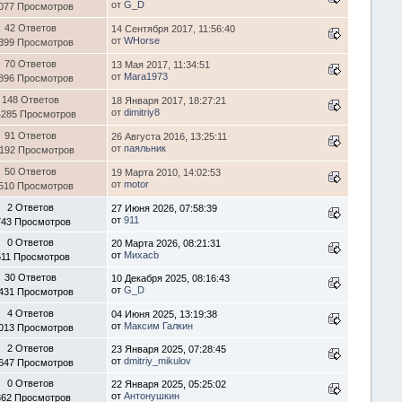
от
G_D
077 Просмотров
42 Ответов
14 Сентября 2017, 11:56:40
от
WHorse
399 Просмотров
70 Ответов
13 Мая 2017, 11:34:51
от
Mara1973
896 Просмотров
148 Ответов
18 Января 2017, 18:27:21
от
dimitriy8
4285 Просмотров
91 Ответов
26 Августа 2016, 13:25:11
от
паяльник
1192 Просмотров
50 Ответов
19 Марта 2010, 14:02:53
от
motor
510 Просмотров
2 Ответов
27 Июня 2026, 07:58:39
от
911
743 Просмотров
0 Ответов
20 Марта 2026, 08:21:31
от
Михаcb
511 Просмотров
30 Ответов
10 Декабря 2025, 08:16:43
от
G_D
431 Просмотров
4 Ответов
04 Июня 2025, 13:19:38
от
Максим Галкин
013 Просмотров
2 Ответов
23 Января 2025, 07:28:45
от
dmitriy_mikulov
647 Просмотров
0 Ответов
22 Января 2025, 05:25:02
от
Антонушкин
362 Просмотров