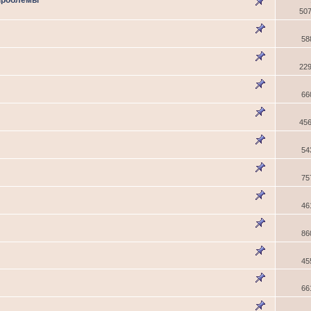
 проблемы
50
58
22
66
45
54
75
46
86
45
66