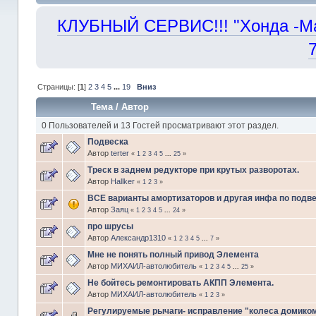
КЛУБНЫЙ СЕРВИС!!! "Хонда -Маст
Страницы: [
1
]
2
3
4
5
...
19
Вниз
Тема
/
Автор
0 Пользователей и 13 Гостей просматривают этот раздел.
Подвеска
Автор
terter
«
1
2
3
4
5
...
25
»
Треск в заднем редукторе при крутых разворотах.
Автор
Hallker
«
1
2
3
»
ВСЕ варианты амортизаторов и другая инфа по подв
Автор
Заяц
«
1
2
3
4
5
...
24
»
про шрусы
Автор
Александр1310
«
1
2
3
4
5
...
7
»
Мне не понять полный привод Элемента
Автор
МИХАИЛ-автолюбитель
«
1
2
3
4
5
...
25
»
Не бойтесь ремонтировать АКПП Элемента.
Автор
МИХАИЛ-автолюбитель
«
1
2
3
»
Регулируемые рычаги- исправление "колеса домико