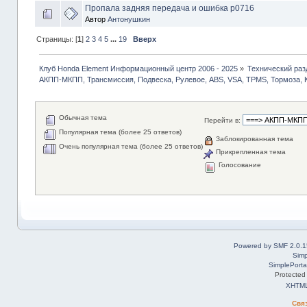
Пропала задняя передача и ошибка p0716
Автор
Антонушкин
Страницы: [
1
]
2
3
4
5
...
19
Вверх
Клуб Honda Element Информационный центр 2006 - 2025
»
Технический раз
АКПП-МКПП, Трансмиссия, Подвеска, Рулевое, ABS, VSA, TPMS, Тормоза, 
Обычная тема
Перейти в:
Популярная тема (более 25 ответов)
Заблокированная тема
Очень популярная тема (более 25 ответов)
Прикрепленная тема
Голосование
Powered by SMF 2.0.1
Simp
SimplePorta
Protected
XHTM
Свя