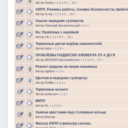
Автор
Snake
«
1
2
3
4
5
...
43
»
АКПП. Режимы работы, техника безопасности, пробл
Автор
Greg
«
1
2
3
4
5
...
55
»
Аналог передних суппортов
Автор
Николай Архангельский
«
1
2
»
Re: Проблема с коробкой
Автор
Lilu
«
1
2
3
4
5
...
16
»
Тормозные диски подбор заменителей.
Автор
batyr
«
1
2
3
»
ПРОБЛЕМЫ ПОДВЕСКИ ЭЛЕМЕНТА ОТ А ДО Я
Автор
МИХАИЛ-автолюбитель
«
1
2
3
4
5
...
37
»
Ремонт кардана на наших машинках
Автор
agirbov
«
1
2
»
Щелчки в передних суппортах
Автор
Rufflet
«
1
2
3
»
Тормозные шланги
Автор
алексеич
«
1
2
»
МКПП
Автор
KL
«
1
2
3
4
»
Замена крестовин под стопорные кольца
Автор
Вовчик
Фильтр АКПП и фильтра салона.