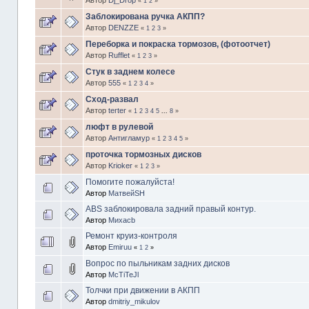
Автор
Dj_Drop
«
1
2
»
Заблокирована ручка АКПП?
Автор
DENZZE
«
1
2
3
»
Переборка и покраска тормозов, (фотоотчет)
Автор
Rufflet
«
1
2
3
»
Стук в заднем колесе
Автор
555
«
1
2
3
4
»
Сход-развал
Автор
terter
«
1
2
3
4
5
...
8
»
люфт в рулевой
Автор
Антигламур
«
1
2
3
4
5
»
проточка тормозных дисков
Автор
Krioker
«
1
2
3
»
Помогите пожалуйста!
Автор
МатвейSH
ABS заблокировала задний правый контур.
Автор
Михаcb
Ремонт круиз-контроля
Автор
Emiruu
«
1
2
»
Вопрос по пыльникам задних дисков
Автор
McTiTeJl
Толчки при движении в АКПП
Автор
dmitriy_mikulov