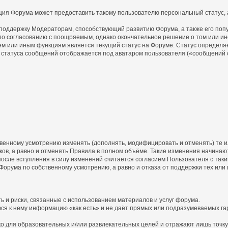
ция Форума может предоставить такому пользователю персональный статус, а
 поддержку Модераторам, способствующий развитию Форума, а также его поп
о согласованию с поощряемым, однако окончательное решение о том или ин
ем или иным функциям является текущий статус на Форуме. Статус определя
статуса сообщений отображается под аватаром пользователя («сообщений с
бственному усмотрению изменять (дополнять, модифицировать и отменять) те
ов, а равно и отменять Правила в полном объёме. Такие изменения начинают
осле вступления в силу изменений считается согласием Пользователя с так
 Форума по собственному усмотрению, а равно и отказа от поддержки тех или
ь и риски, связанные с использованием материалов и услуг форума.
юся к нему информацию «как есть» и не даёт прямых или подразумеваемых га
 для образовательных и/или развлекательных целей и отражают лишь точку 