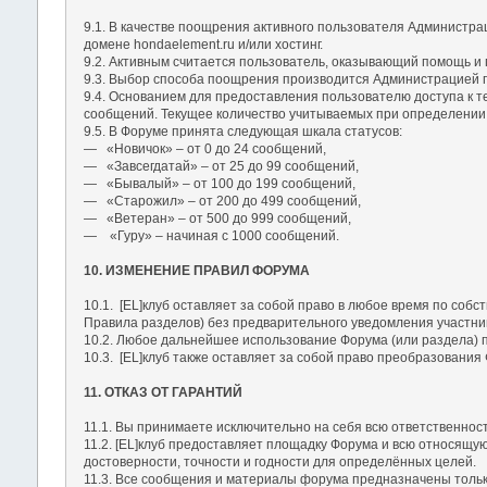
9.1. В качестве поощрения активного пользователя Администра
домене hondaelement.ru и/или хостинг.
9.2. Активным считается пользователь, оказывающий помощь и
9.3. Выбор способа поощрения производится Администрацией п
9.4. Основанием для предоставления пользователю доступа к т
сообщений. Текущее количество учитываемых при определении 
9.5. В Форуме принята следующая шкала статусов:
― «Новичок» – от 0 до 24 сообщений,
― «Завсегдатай» – от 25 до 99 сообщений,
― «Бывалый» – от 100 до 199 сообщений,
― «Старожил» – от 200 до 499 сообщений,
― «Ветеран» – от 500 до 999 сообщений,
― «Гуру» – начиная с 1000 сообщений.
10. ИЗМЕНЕНИЕ ПРАВИЛ ФОРУМА
10.1. [EL]клуб оставляет за собой право в любое время по со
Правила разделов) без предварительного уведомления участник
10.2. Любое дальнейшее использование Форума (или раздела) п
10.3. [EL]клуб также оставляет за собой право преобразования
11. ОТКАЗ ОТ ГАРАНТИЙ
11.1. Вы принимаете исключительно на себя всю ответственност
11.2. [EL]клуб предоставляет площадку Форума и всю относящу
достоверности, точности и годности для определённых целей.
11.3. Все сообщения и материалы форума предназначены только