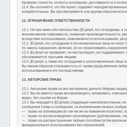
проверке точности, полноты изложения, достоверности и полез
11.4. Вы осознаёте, что Интернет содержит нередактированные
оскорбительные. Вы просматриваете или другим образом исполь
12. ОГРАНИЧЕНИЕ ОТВЕТСТВЕННОСТИ
12.1. Ни при каких обстоятельствах [EL]клуб, его сотрудники, 
возникновения зависимости, снижения производительности, уво
вследствие использования, невозможности использования, резу
12.2. [EL]клуб, его сотрудники и уполномоченные лица не несу
по закону нарушения, включая, но не ограничиваясь нарушения
12.3. [EL]клуб не проверяет, не контролирует, не поддерживает
обслуживаются третьими лицами.
12.4. [EL]клуб, а также его сотрудники и уполномоченные лица 
Вы явным образом отказываетесь от права предъявления любых 
использованием и его последствиями.
13. АВТОРСКИЕ ПРАВА
13.1. Авторские права на все материалы данного Форума защищ
13.2. Вы не имеете права воспроизводить, копировать, повторн
видео, без ссылки на Форум.
13.3. Вы передаёте [EL]клубу следующие неисключительные, не
сообщения (темы и сообщения, за исключением личных сообще
― право на публикацию (в том числе на бумажном носителе); п
― право на воспроизведение произведения (дублирование, ти
― право на распространение любым способом путём реализац
функциональное использование) без ограничений;