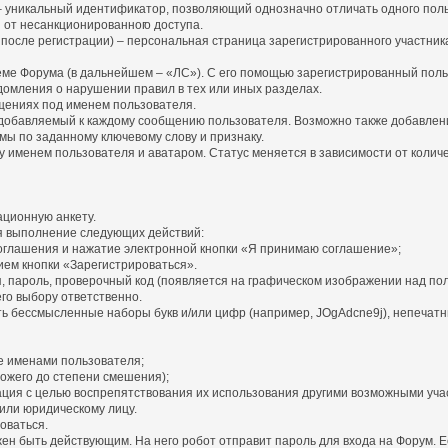
») – уникальный идентификатор, позволяющий однозначно отличать одного пол
я от несанкционированног
о доступа.
 после регистрации) – персональная страница зарегистрированного участни
теме Форума (в дальнейшем – «ЛС»). С его помощью зарегистрированный пол
домления о нарушении правил в тех или иных разделах.
бщениях под именем пользователя.
и добавляемый к каждому сообщению пользователя. Возможно также добавлен
мы по заданному ключевому слову и признаку.
именем пользователя и аватаром. Статус меняется в зависимости от количес
ационную анкету.
я выполнение следующих действий:
оглашения и нажатие электронной кнопки «Я принимаю соглашение»;
ем кнопки «Зарегистрироваться».
, пароль, проверочный код (появляется на графическом изображении над пол
его выбору ответственно.
ть бессмысленные наборы букв и/или цифр (например, JOgAdcne9j), непечатны
е именами пользователя;
ожего до степени смешения);
рация с целью воспрепятствования их использования другими возможными уча
или юридическому лицу.
оваться.
лжен быть действующим. На него робот отправит пароль для входа на Форум.