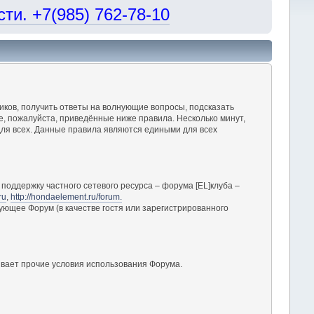
и. +7(985) 762-78-10
ков, получить ответы на волнующие вопросы, подсказать
, пожалуйста, приведённые ниже правила. Несколько минут,
ля всех. Данные правила являются едиными для всех
поддержку частного сетевого ресурса – форума [EL]клуба –
ru
,
http://hondaelement.ru/forum.
ующее Форум (в качестве гостя или зарегистрированного
вает прочие условия использования Форума.