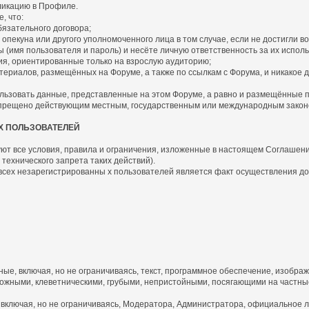
бликацию в Профиле.
, что:
язательного договора;
пекуна или другого уполномоченного лица в том случае, если не достигли во
имя пользователя и пароль) и несёте личную ответственность за их исполь
я, ориентированные только на взрослую аудиторию;
риалов, размещённых на Форуме, а также по ссылкам с Форума, и никакое д
ьзовать данные, представленные на этом Форуме, а равно и размещённые по 
запрещено действующим местным, государственным или международным закон
Х ПОЛЬЗОВАТЕЛЕЙ
ют все условия, правила и ограничения, изложенные в настоящем Соглашении 
технического запрета таких действий).
 всех незарегистрированны х пользователей является факт осуществления д
, включая, но не ограничиваясь, текст, программное обеспечение, изображ
жными, клеветническими, грубыми, непристойными, посягающими на частные
включая, но не ограничиваясь, Модератора, Администратора, официальное л