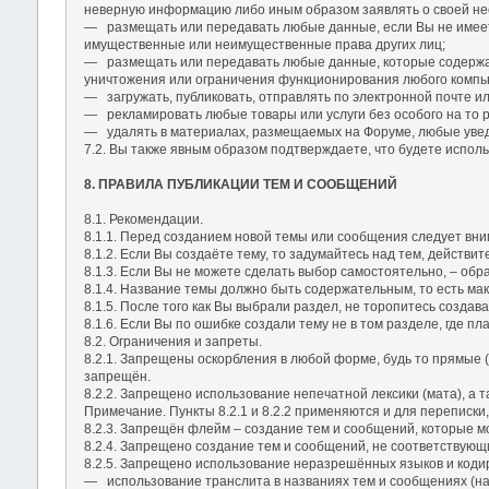
неверную информацию либо иным образом заявлять о своей не
― размещать или передавать любые данные, если Вы не имеете
имущественные или неимущественные права других лиц;
― размещать или передавать любые данные, которые содержат
уничтожения или ограничения функционирования любого компью
― загружать, публиковать, отправлять по электронной почте 
― рекламировать любые товары или услуги без особого на то 
― удалять в материалах, размещаемых на Форуме, любые увед
7.2. Вы также явным образом подтверждаете, что будете исполь
8. ПРАВИЛА ПУБЛИКАЦИИ ТЕМ И СООБЩЕНИЙ
8.1. Рекомендации.
8.1.1. Перед созданием новой темы или сообщения следует вним
8.1.2. Если Вы создаёте тему, то задумайтесь над тем, действ
8.1.3. Если Вы не можете сделать выбор самостоятельно, – обра
8.1.4. Название темы должно быть содержательным, то есть мак
8.1.5. После того как Вы выбрали раздел, не торопитесь создав
8.1.6. Если Вы по ошибке создали тему не в том разделе, где 
8.2. Ограничения и запреты.
8.2.1. Запрещены оскорбления в любой форме, будь то прямые 
запрещён.
8.2.2. Запрещено использование непечатной лексики (мата), а 
Примечание. Пункты 8.2.1 и 8.2.2 применяются и для переписки
8.2.3. Запрещён флейм – создание тем и сообщений, которые м
8.2.4. Запрещено создание тем и сообщений, не соответствующ
8.2.5. Запрещено использование неразрешённых языков и кодир
― использование транслита в названиях тем и сообщениях (нап