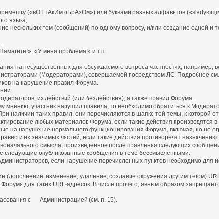
емешку («вОТ тАкИм оБрАзОм») или буквами разных алфавитов («slеdующiм
го языка;
ние нескольких тем (сообщений) по одному вопросу, и/или создание одной и т
.
амагите!», «У меня проблема!» и т.п.
.
имания на несущественных для обсуждаемого вопроса частностях, например, в
нистраторами (Модераторами), совершаемой посредством ЛС. Подробнее см. п
иков на нарушение правил Форума.
ний.
дераторов, их действий (или бездействия), а также правил Форума.
у мнению, участник нарушил правила, то необходимо обратиться к Модерато
ри наличии таких правил, они перечисляются в шапке той темы, к которой от
едактирование любых материалов Форума, если такие действия производятся 
ные на нарушение нормального функционирования Форума, включая, но не ог
равно и их значимых частей, если такие действия противоречат назначению 
оначального смысла, произведённое после появления следующих сообщени
е следующие опубликованные сообщения в теме бессмысленными.
 Администраторов, если нарушение перечисленных пунктов необходимо для и
ние (дополнение, изменение, удаление, создание окружения другим тегом) U
рума для таких URL-адресов. В числе прочего, явным образом запрещается зам
ласования с Администрацией (см. п. 15).