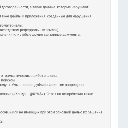
й договорённости, а также данные, которые нарушают
 также файлы и приложения, созданные для нарушения,
деоматериалы;
посредством реферральных ссылок);
омления или любые другие связанные документы.
те грамматических ошибок и сленга.
 поиском.
а следует. Умышленное дублирование тем запрещено.
заочные («Хонда – @#^%$»). Ответ на оскорбления также
осов, и/или не имеющих при этом основной целью их решение.
ь: