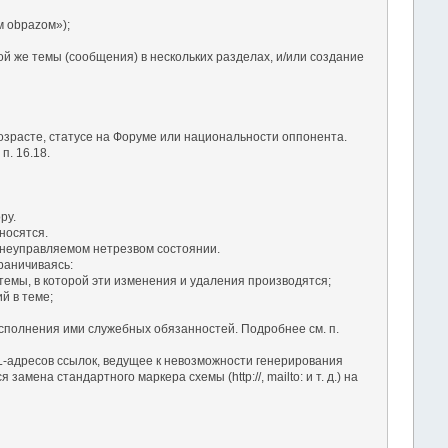
 оbраzом»);
ой же темы (сообщения) в нескольких разделах, и/или создание
озрасте, статусе на Форуме или национальности оппонента.
. 16.18.
ру.
носятся.
в неуправляемом нетрезвом состоянии.
раничиваясь:
темы, в которой эти изменения и удаления производятся;
й в теме;
сполнения ими служебных обязанностей. Подробнее см. п.
RL-адресов ссылок, ведущее к невозможности генерирования
ена стандартного маркера схемы (http://, mailto: и т. д.) на