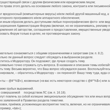
существующей связи с другим физическим или юридическим лицом;
 права этого делать на основании любого закона, контракта или письменно
 вредоносный (компьютерные вирусы) и/или любой другой машинный код, а
терного программного и/или аппаратного обеспечения;
или иным образом делать доступными любые порнографические фото- или ви
разрешения Администрации Форума (включая, но не ограничиваясь, рекламу 
омления об авторстве, соглашения о предоставлении, имущественные увед
зовать Форум только в целях, не противоречащих закону.
ательно ознакомиться с общими ограничениями и запретами (см. п. 8.2).
ительно ли данный вопрос следует обсуждать в выбранном разделе.
титесь к Модератору. Он подскажет, где лучше создать тему.
симально точно отражать суть вопроса. В названии и описании темы избегай
ать тему. Весьма вероятно, что Ваш вопрос обсуждался ранее. Воспользуйтесь
планировали, – обратитесь к Модератору – он перенесёт Вашу тему туда, куд
(«ты – @#^%$!»), косвенные («в вас есть некоторое сходство с @#^%$») или 
также грубых выражений.
, совершаемой посредством ЛС (см. п. 16.18).
огут повлечь за собой излишне эмоциональное обсуждение тех или иных вопр
их заявленной в Правилах раздела тематике.
овок, приёмов, усложняющих восприятие текста, включая, но не ограничиваяс
ример, «tak»);