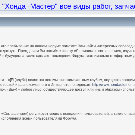
онда -Мастер" все виды работ, запчаст
, что пребывание на нашем Форуме поможет Вам найти интересных собеседни
отдохнуть. Прежде чем Вы нажмёте кнопку «Я принимаю соглашение», изучите
ий в будущем, а также сделают посещение Форума максимально комфортным д
ем – «[EL]клуб») является некоммерческим частным клубом, осуществляющим 
о гостей и расположенного в Интернете по адресам:
http://www.hondaelement.
ик», «Вы») – любое лицо, осуществляющее доступ или иным образом использ
 «Соглашение») регулирует модель поведения пользователей, а также описы
 исполнения всеми пользователями Форума.