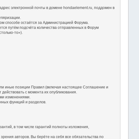
дрес электронной почты в домене hondaelement.ru, поддомен в
уляризации.
ом способе остаётся за Администрацией Форума.
ется путём подсчёта количества отправленных в Форум
только-то»).
 или иные позиции Правил (включая настоящее Соглашение и
 действовать с момента их опубликования.
ими изменениями.
 иных функций и разделов.
рантий, в том числе гарантий полноты изложения,
зрения авторов. Вы берёте на себя все обязательства по