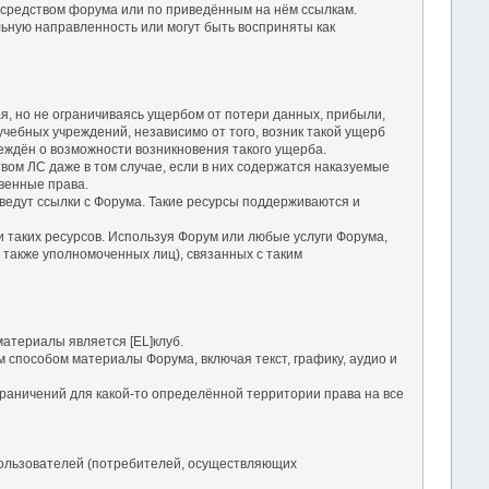
посредством форума или по приведённым на нём ссылкам.
льную направленность или могут быть восприняты как
чая, но не ограничиваясь ущербом от потери данных, прибыли,
чебных учреждений, независимо от того, возник такой ущерб
еждён о возможности возникновения такого ущерба.
твом ЛС даже в том случае, если в них содержатся наказуемые
твенные права.
е ведут ссылки с Форума. Такие ресурсы поддерживаются и
ги таких ресурсов. Используя Форум или любые услуги Форума,
 также уполномоченных лиц), связанных с таким
атериалы является [EL]клуб.
м способом материалы Форума, включая текст, графику, аудио и
раничений для какой-то определённой территории права на все
ользователей (потребителей, осуществляющих