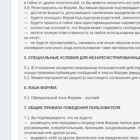
в тайне от других посетителей, то Вы можете запретить его пу
4.8. Регистрируясь на Форуме, Вы явным образом подтверждаете
― достигли возраста, допускающего заключения юридически об
― будете посещать Форум под надзором родителей, законного о
― будете хранить в тайне свои идентификационные параметры (
― полностью осознаёте, что Форум может содержать сообщени
― несёте полную ответственность за любое использование мате
не несёт;
― не будете просматривать, скачивать или иным образом испол
скачивание или иного рода использование таких материалов 
5. СПЕЦИАЛЬНЫЕ УСЛОВИЯ ДЛЯ НЕЗАРЕГИСТРИРОВАННЫ
5.1. В отношении незарегистрированны
х пользователей действу
осуществлением публикации сообщений и тем на Форуме (ввиду 
5.2. Моментом принятия (акцепта) настоящего соглашения для
6. ЯЗЫК ФОРУМА
6.1. Официальный язык Форума – русский.
7. ОБЩИЕ ПРАВИЛА ПОВЕДЕНИЯ ПОЛЬЗОВАТЕЛЯ
7.1. Вы подтверждаете, что не будете:
― размещать или передавать посредством Форума любые данные
угрожающими, оскорбительными, бранными, раздражающими, ло
этническую или другую рознь;
― выдавать себя за другое физическое или юридическое лицо, 