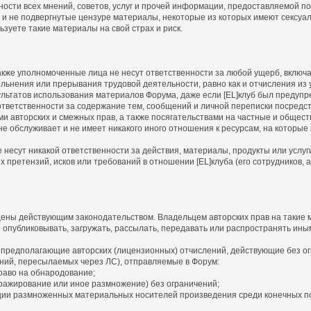
ности всех мнений, советов, услуг и прочей информации, предоставляемой 
 и не подвергнутые цензуре материалы, некоторые из которых имеют сексуа
зуете такие материалы на свой страх и риск.
а также уполномоченные лица не несут ответственности за любой ущерб, вклю
льнения или прерывания трудовой деятельности, равно как и отчисления из у
льтатов использования материалов Форума, даже если [EL]клуб был предупр
т ответственности за содержание тем, сообщений и личной переписки посредс
ми авторских и смежных прав, а также посягательствами на частные и общес
, не обслуживает и не имеет никакого иного отношения к ресурсам, на которы
не несут никакой ответственности за действия, материалы, продукты или услу
претензий, исков или требований в отношении [EL]клуба (его сотрудников, а
ены действующим законодательством. Владельцем авторских прав на такие м
о опубликовывать, загружать, рассылать, передавать или распространять ины
 предполагающие авторских (лицензионных) отчислений, действующие без ог
ний, пересылаемых через ЛС), отправляемые в Форум:
раво на обнародование;
ражирование или иное размножение) без ограничений;
ии размноженных материальных носителей произведения среди конечных п