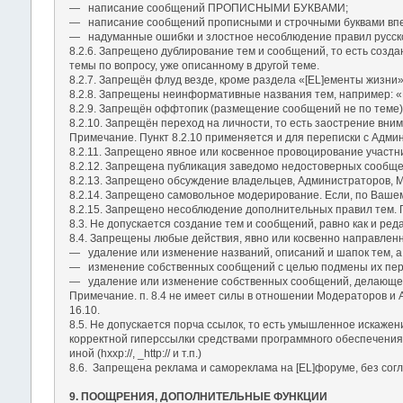
― написание сообщений ПРОПИСНЫМИ БУКВАМИ;
― написание сообщений прописными и строчными буквами впер
― надуманные ошибки и злостное несоблюдение правил русско
8.2.6. Запрещено дублирование тем и сообщений, то есть созда
темы по вопросу, уже описанному в другой теме.
8.2.7. Запрещён флуд везде, кроме раздела «[EL]ементы жизни»
8.2.8. Запрещены неинформативные названия тем, например: «П
8.2.9. Запрещён оффтопик (размещение сообщений не по теме)
8.2.10. Запрещён переход на личности, то есть заострение вн
Примечание. Пункт 8.2.10 применяется и для переписки с Адми
8.2.11. Запрещено явное или косвенное провоцирование участн
8.2.12. Запрещена публикация заведомо недостоверных сообще
8.2.13. Запрещено обсуждение владельцев, Администраторов, Мо
8.2.14. Запрещено самовольное модерирование. Если, по Вашем
8.2.15. Запрещено несоблюдение дополнительных правил тем. П
8.3. Не допускается создание тем и сообщений, равно как и р
8.4. Запрещены любые действия, явно или косвенно направлен
― удаление или изменение названий, описаний и шапок тем, а 
― изменение собственных сообщений с целью подмены их перв
― удаление или изменение собственных сообщений, делающе
Примечание. п. 8.4 не имеет силы в отношении Модераторов и
16.10.
8.5. Не допускается порча ссылок, то есть умышленное искаже
корректной гиперссылки средствами программного обеспечения Фо
иной (hxxp://, _http:// и т.п.)
8.6. Запрещена реклама и самореклама на [EL]форуме, без сог
9. ПООЩРЕНИЯ, ДОПОЛНИТЕЛЬНЫЕ ФУНКЦИИ