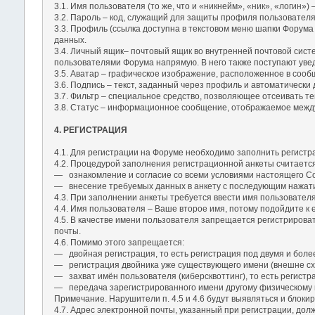
3.1. Имя пользователя (то же, что и «никнейм», «ник», «логин
3.2. Пароль – код, служащий для защиты профиля пользовател
3.3. Профиль (ссылка доступна в текстовом меню шапки Форума
данных.
3.4. Личный ящик– почтовый ящик во внутренней почтовой сис
пользователями Форума напрямую. В него также поступают уве
3.5. Аватар – графическое изображение, расположенное в соо
3.6. Подпись – текст, заданный через профиль и автоматическ
3.7. Фильтр – специальное средство, позволяющее отсеивать те
3.8. Статус – информационное сообщение, отображаемое между 
4. РЕГИСТРАЦИЯ
4.1. Для регистрации на Форуме необходимо заполнить регистр
4.2. Процедурой заполнения регистрационной анкеты считаетс
― ознакомление и согласие со всеми условиями настоящего С
― внесение требуемых данных в анкету с последующим нажати
4.3. При заполнении анкеты требуется ввести имя пользователя
4.4. Имя пользователя – Ваше второе имя, потому подойдите к 
4.5. В качестве имени пользователя запрещается регистрирова
почты.
4.6. Помимо этого запрещается:
― двойная регистрация, то есть регистрация под двумя и боле
― регистрация двойника уже существующего имени (внешне сх
― захват имён пользователя (киберсквоттинг), то есть регист
― передача зарегистрированного имени другому физическому 
Примечание. Нарушители п. 4.5 и 4.6 будут выявляться и блокир
4.7. Адрес электронной почты, указанный при регистрации, до