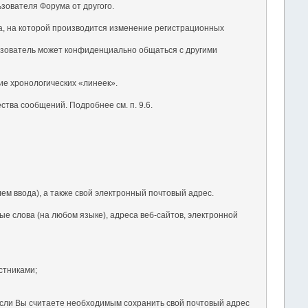
ьзователя Форума от другого.
ка, на которой производится изменение регистрационных
ьзователь может конфиденциально общаться с другими
ие хронологических «линеек».
тва сообщений. Подробнее см. п. 9.6.
ем ввода), а также свой электронный почтовый адрес.
е слова (на любом языке), адреса веб-сайтов, электронной
стниками;
 Если Вы считаете необходимым сохранить свой почтовый адрес