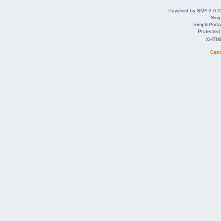
Powered by SMF 2.0.1
Simp
SimplePorta
Protected
XHTM
Свя