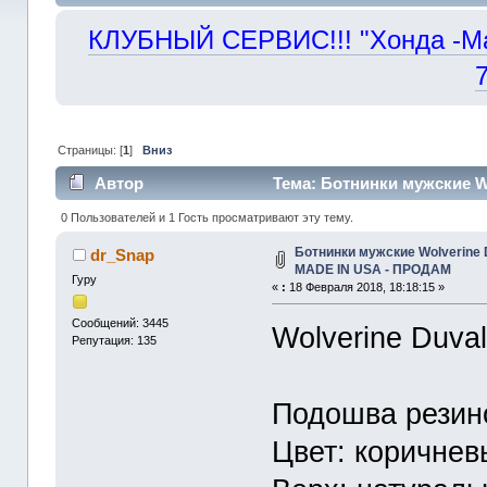
КЛУБНЫЙ СЕРВИС!!! "Хонда -Маст
Страницы: [
1
]
Вниз
Автор
Тема: Ботнинки мужские Wo
(Прочитано 35471 раз)
0 Пользователей и 1 Гость просматривают эту тему.
Ботнинки мужские Wolverine Du
dr_Snap
MADE IN USA - ПРОДАМ
Гуру
«
:
18 Февраля 2018, 18:18:15 »
Сообщений: 3445
Wolverine Duval
Репутация: 135
Подошва резино
Цвет: коричнев