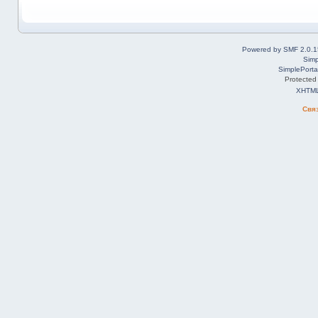
Powered by SMF 2.0.1
Simp
SimplePorta
Protected
XHTM
Свя