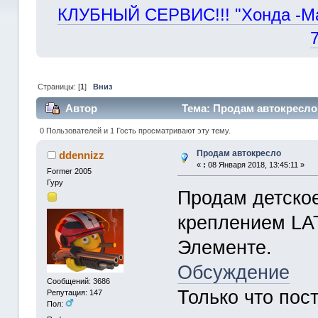
КЛУБНЫЙ СЕРВИС!!! "Хонда -Маст
Страницы: [
1
]
Вниз
Автор
Тема: Продам автокресло 
0 Пользователей и 1 Гость просматривают эту тему.
Продам автокресло
ddennizz
«
:
08 Января 2018, 13:45:11 »
Former 2005
Гуру
Продам детское
креплением LAT
Элементе.
Обсуждение
Сообщений: 3686
Только что пос
Репутация: 147
Пол: