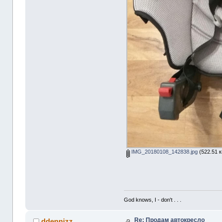
IMG_20180108_142838.jpg
(522.51 к
God knows, I - don't . . .
Re: Продам автокресло
ddennizz