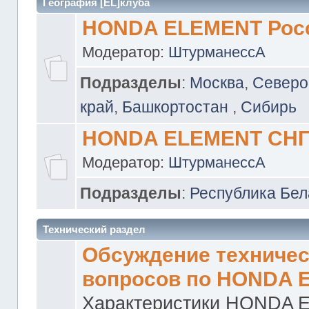
География [EL]клуба
HONDA ELEMENT Рос
Модератор:
ШтурманессА
Подразделы
:
Москва
,
Северо
край
,
Башкортостан
,
Сибирь
HONDA ELEMENT СН
Модератор:
ШтурманессА
Подразделы
:
Республика Бел
Технический раздел
Обсуждение техничес
вопросов по HONDA 
Характеристики HONDA 