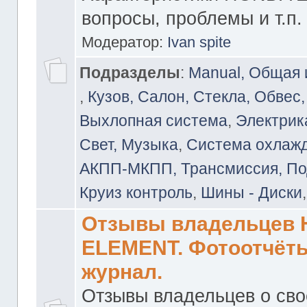
вопросы, проблемы и т.п.
Модератор:
Ivan spite
Подразделы
:
Manual, Общая
,
Кузов, Салон, Стекла, Обвес,
Выхлопная система
,
Электрика
Свет, Музыка
,
Система охлажд
АКПП-МКПП, Трансмиссия, Под
Круиз контроль
,
Шины - Диски
Отзывы владельцев
ELEMENT. Фотоотчёты
журнал.
Отзывы владельцев о св