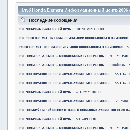
Клуб Honda Element Информационный центр 2006 
Последние сообщения
Re: Новичкам рады в этой теме.
от
nick65
(
w[EL]come
)
Re: molle pan[EL] - система организации пространства в багажнике
molle pan[EL] - система организации пространства в багажнике
от
Б
Re: Полы для Элемента. Крепление задних рычагов.
от
911
(
[EL] Бар
Re: Полы для Элемента. Крепление задних рычагов.
от
сергей1967
(
[
Re: Информация о продаваемых Элементах (в помощь)
от
ВВП
(
Куп
Re: Информация о продаваемых Элементах (в помощь)
от
ВВП
(
Куп
Re: Новичкам рады в этой теме.
от
G_D
(
w[EL]come
)
Re: Информация о продаваемых Элементах (в помощь)
от
Art
(
Купл
Re: Пожалуйста дайте свои отзывы о продавцах Элементов
от
Art
(
К
Re: Новичкам рады в этой теме.
от
Art
(
w[EL]come
)
Re: Полы для Элемента. Крепление задних рычагов.
от
911
(
[EL] Бар