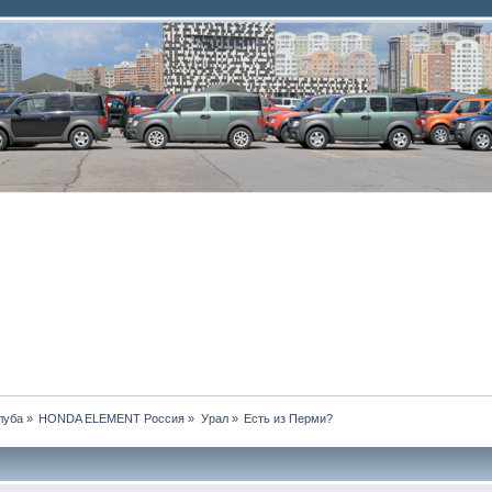
луба
»
HONDA ELEMENT Россия
»
Урал
»
Есть из Перми?