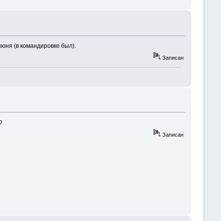
июня (в командировке был).
Записан
?
Записан