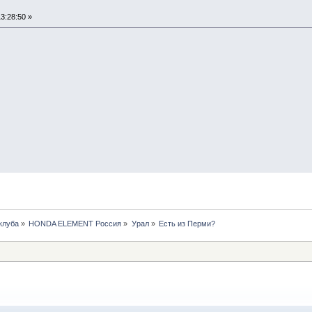
3:28:50 »
клуба
»
HONDA ELEMENT Россия
»
Урал
»
Есть из Перми?