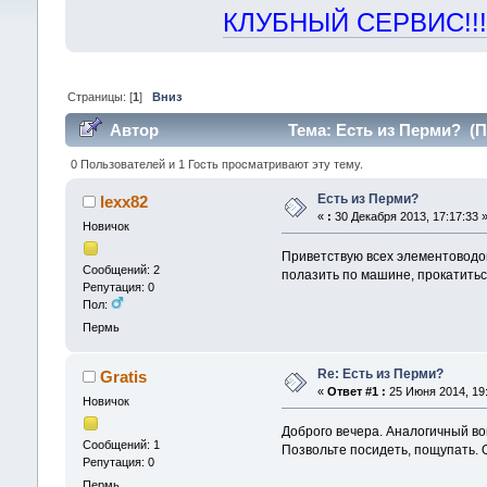
КЛУБНЫЙ СЕРВИС!!! "Х
Страницы: [
1
]
Вниз
Автор
Тема: Есть из Перми? (П
0 Пользователей и 1 Гость просматривают эту тему.
Есть из Перми?
lexx82
«
:
30 Декабря 2013, 17:17:33 
Новичок
Приветствую всех элементоводов
Сообщений: 2
полазить по машине, прокатиться
Репутация: 0
Пол:
Пермь
Re: Есть из Перми?
Gratis
«
Ответ #1 :
25 Июня 2014, 19:
Новичок
Доброго вечера. Аналогичный воп
Сообщений: 1
Позвольте посидеть, пощупать. 
Репутация: 0
Пермь