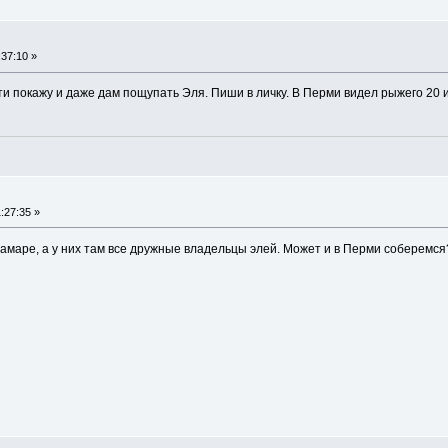
37:10 »
ти покажу и даже дам пощупать Эля. Пиши в личку. В Перми видел рыжего 20 
:27:35 »
амаре, а у них там все дружные владельцы элей. Может и в Перми соберемся