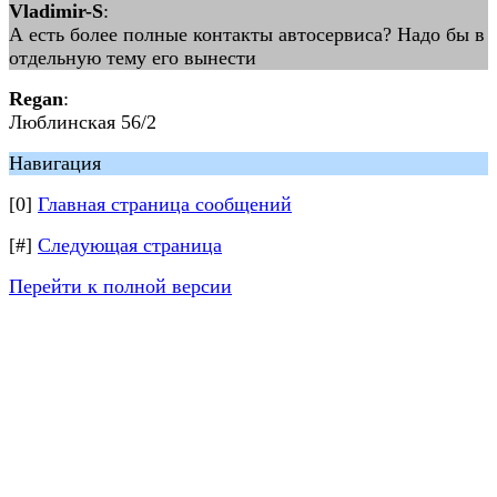
Vladimir-S
:
А есть более полные контакты автосервиса? Надо бы в
отдельную тему его вынести
Regan
:
Люблинская 56/2
Навигация
[0]
Главная страница сообщений
[#]
Следующая страница
Перейти к полной версии