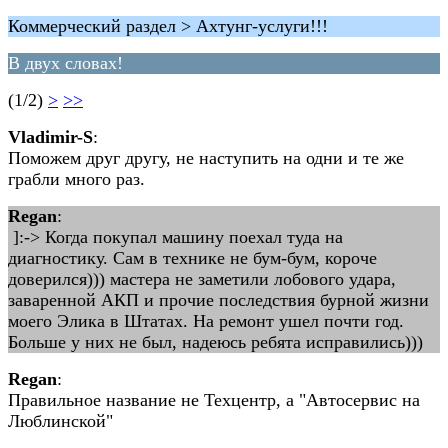
Коммерческий раздел > Ахтунг-услуги!!!
В двух словах!
(1/2)
>
>>
Vladimir-S
:
Поможем друг другу, не наступить на одни и те же
грабли много раз.
Regan
:
]:-> Когда покупал машину поехал туда на
диагностику. Сам в технике не бум-бум, короче
доверился))) мастера не заметили лобового удара,
заваренной АКП и прочие последствия бурной жизни
моего Элика в Штатах. На ремонт ушел почти год.
Больше у них не был, надеюсь ребята исправились)))
Regan
:
Правильное название не Техцентр, а "Автосервис на
Люблинской"