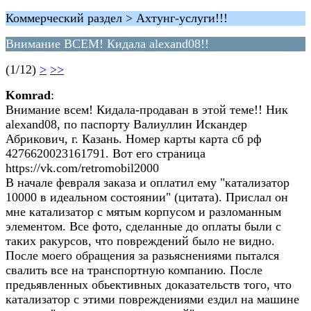
Коммерческий раздел > Ахтунг-услуги!!!
Внимание ВСЕМ! Кидала alexand08!!
(1/12)
>
>>
Komrad
:
Внимание всем! Кидала-продаван в этой теме!! Ник
alexand08, по паспорту Валиуллин Искандер
Абрикович, г. Казань. Номер карты карта сб рф
4276620023161791. Вот его страница
https://vk.com/retromobil2000
В начале февраля заказа и оплатил ему "катализатор
10000 в идеальном состоянии" (цитата). Прислал он
мне катализатор с мятым корпусом и разломанным
элементом. Все фото, сделанные до оплаты были с
таких ракурсов, что повреждений было не видно.
После моего обращения за разьяснениями пытался
свалить все на транспортную компанию. После
предьявленных обьективных доказательств того, что
катализатор с этими повреждениями ездил на машине