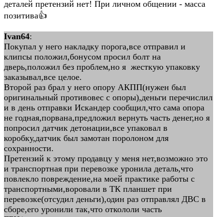
деталей претензий нет! При личном общении - масса
позитива👍
Ivan64
:
Покупал у него накладку порога,все отправил и
клипсы положил,бонусом просил болт на
дверь,положил без проблем,но я жесткую упаковку
заказывал,все целое.
Второй раз брал у него опору АКПП(нужен был
оригинальный противовес с опоры),деньги перечислил
и в день отправки Искандер сообщил,что сама опора
не годная,порвана,предложил вернуть часть денег,но я
попросил датчик детонации,все упаковал в
коробку,датчик был замотан поролоном для
сохранности.
Претензий к этому продавцу у меня нет,возможно это
и транспортная при перевозке уронила деталь,что
повлекло повреждение,на моей практике работы с
транспортными,воровали в ТК планшет при
перевозке(отсудил деньги),один раз отправлял ДВС в
сборе,его уронили так,что откололи часть