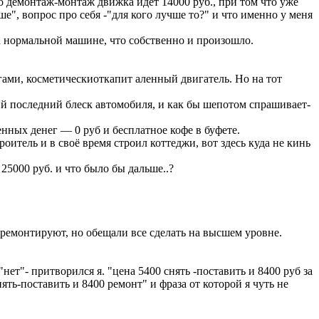
ко демонтаж-монтаж движка идёт 14000 руб., при том что уже
е", вопрос про себя -"для кого лучше то?" и что именно у меня
а нормальной машине, что собственно и произошло.
ами, косметическиоткапит аленный двигатель. Но на тот
щий последний блеск автомобиля, и как бы шепотом спрашивает-
нных денег — 0 руб и бесплатное кофе в буфете.
роитель и в своё время строил коттеджи, вот здесь куда не кинь
 25000 руб. и что было бы дальше..?
 ремонтируют, но обещали все сделать на высшем уровне.
нет"- притворился я. "цена 5400 снять -поставить и 8400 руб за
ять-поставить и 8400 ремонт" и фраза от которой я чуть не