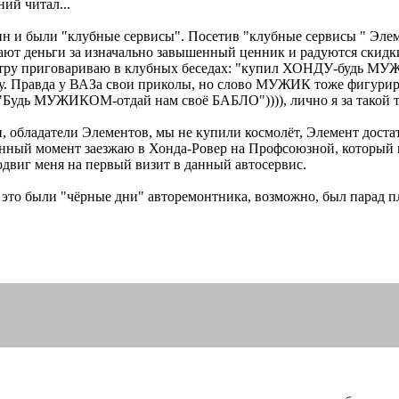
ний читал...
н и были "клубные сервисы". Посетив "клубные сервисы " Элеме
тдают деньги за изначально завышенный ценник и радуются скид
антру приговариваю в клубных беседах: "купил ХОНДУ-будь М
ду. Правда у ВАЗа свои приколы, но слово МУЖИК тоже фигурир
тся "Будь МУЖИКОМ-отдай нам своё БАБЛО")))), лично я за та
ди, обладатели Элементов, мы не купили космолёт, Элемент дост
данный момент заезжаю в Хонда-Ровер на Профсоюзной, который к
одвиг меня на первый визит в данный автосервис.
 это были "чёрные дни" авторемонтника, возможно, был парад пла