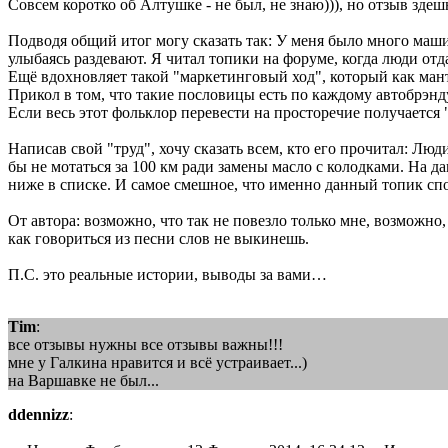
Совсем коротко об Алтушке - не был, не знаю))), но отзыв здеш
Подводя общий итог могу сказать так: У меня было много маши
улыбаясь раздевают. Я читал топики на форуме, когда люди о
Ещё вдохновляет такой "маркетинговый ход", который как м
Прикол в том, что такие пословицы есть по каждому автобрэн
Если весь этот фольклор перевести на просторечие получае
Написав свой "труд", хочу сказать всем, кто его прочитал: Лю
бы не мотаться за 100 км ради замены масло с колодками. На 
ниже в списке. И самое смешное, что именно данный топик сп
От автора: возможно, что так не повезло только мне, возможно,
как говориться из песни слов не выкинешь.
П.С. это реальные истории, выводы за вами…
Tim
:
все отзывы нужны все отзывы важны!!!
мне у Галкина нравится и всё устраивает...)
на Варшавке не был...
ddennizz
: