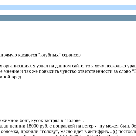
напрямую касаются "клубных" сервисов
х организациях я узнал на данном сайте, то я хочу несколько у
е мнение и так же повысить чувство ответственности за слово "
иной вред.
жимной болт, кусок застрял в "голове".
ан ценник 18000 руб. с поправкой на ветер - "ну может быть бо
 обломка, пробили "голову", масло идёт в антифриз…((( постоя