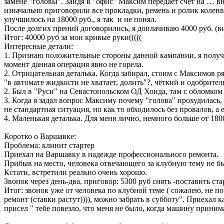
замене "головы". Зайдя в "офис" Максим передаёт счёт на … вн
изначально приговорили все прокладки, ремень и ролик коленвал
улучшилось на 18000 руб., я так и не понял.
После долгих прений договорились, я доплачиваю 4000 руб. (
Итог: 40000 руб за мои кривые руки(((((
Интересные детали:
1. Признаю положительные стороны данной кампании, я получи
момент данная операция явно не горела.
2. Отрицательная деталька. Когда забирал, стоим с Максимов р
"в автомате жидкости не хватает, долить"?, чёткий и одобрите
2. Был в "Руси" на Севастопольском ОД Хонда, там с обломком
3. Когда я задал вопрос Максиму почему "голова" прохудилась, о
не стандартная ситуация, но как то обходилось без провалов, а 
4. Маленькая деталька. Для меня лично, немного больше от 18000
Коротко о Варшавке:
Проблема: клинит стартер
Приехал на Варшавку в надежде профессионального ремонта.
Прибыв на место, человека отвечающего за клубную тему не бы
Кстати, встретили реально очень хорошо.
Звонок через день-два, приговор: 5300 руб снять -поставить ста
Итог: звонок уже от человека по клубной теме ( сожалею, не по
ремонт (ставки растут)))), можно забрать в субботу". Приехал 
присел " тебе повезло, что меня не было, когда машину принима