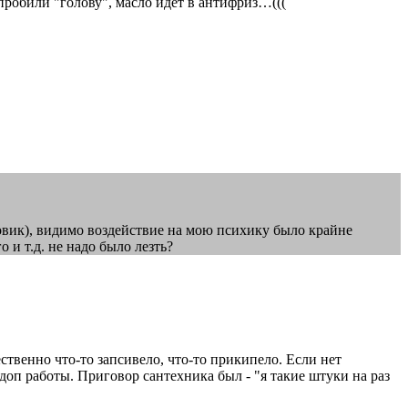
 пробили "голову", масло идёт в антифриз…(((
товик), видимо воздействие на мою психику было крайне
 и т.д. не надо было лезть?
ственно что-то запсивело, что-то прикипело. Если нет
 доп работы. Приговор сантехника был - "я такие штуки на раз