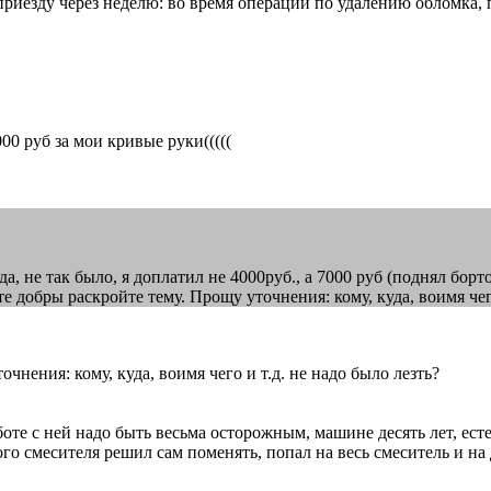
о приезду через неделю: во время операции по удалению обломка,
000 руб за мои кривые руки(((((
, не так было, я доплатил не 4000руб., а 7000 руб (поднял бор
 добры раскройте тему. Прощу уточнения: кому, куда, воимя чего
очнения: кому, куда, воимя чего и т.д. не надо было лезть?
те с ней надо быть весьма осторожным, машине десять лет, есте
рого смесителя решил сам поменять, попал на весь смеситель и на