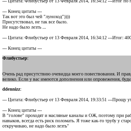
--- Цитата: Флибустьер от 13 Февраля 2014, 16:34:12 ---Итог п
--- Конец цитаты ---
Так вот это был чей "луноход"))))
Присутствовал, не так все было.
Не надо было лезть ...
--- Цитата: Флибустьер от 13 Февраля 2014, 16:34:12 ---Итог: 40
--- Конец цитаты ---
Флибустьер
:
Очень рад присутствию очевидца моего повествования. И правда
велико. Если у вас имеются дополнения или опровежения, будьте
ddennizz
:
--- Цитата: Флибустьер от 13 Февраля 2014, 19:33:51 ---Прощу ут
--- Конец цитаты ---
В "голове" проходят и масляные каналы и ОЖ, поэтому при рабо
навыков, всегда есть риск поломать. Я тоже как-то трубу у ста
откручиваю, не надо было лезть"