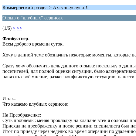
Коммерческий раздел > Ахтунг-услуги!!!
Отзыв о "клубных" сервисах
(1/6)
>
>>
Флибустьер
:
Всем доброго времени суток.
Хочу в данной теме обозначить некоторые моменты, которые 
Сразу хочу обозначить цель данного отзыва: поскольку о данны
посетителей, для полной оценки ситуации, было альтернативно
навязать своё мнение, разжег конфликтную ситуацию, нанести 
И так...
Что касаемо клубных сервисов:
На Преображенке:
Суть проблемы: меняя прокладку на клапане втек я обломал при
Приехал на преображенку и после ревизии специалиста был назв
Итог по приезду через неделю: во время операции по удалению