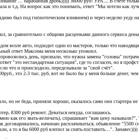
имание … барабанная дробь))))) 36000 руб! УРА.... В счёте толь
а и т.д. На вопрос как это понимать, ответ "Мы хотели как лучш
видимо был под гипнотическим влиянием) и через неделю уеду н
л, за сравнительно с общими расценками данного сервиса деньг
ядом возле авто, подходит один из мастеров, только что наводя
льный ответ Максима меня несколько упокоил.
 провозились день, признали, что нужна замена "головы" потраче
твет "это нестандартная ситуация", где то согласен, но я профст
если что и происходило, переделывали за "свой счёт".
руб., это 2-3 тыс. руб, вот не было бы у меня больше денег, чем
ло, но не беда, приняли хорошо, оказалось сами они стартера не
ртер, 8300 руб ремонт. Деваться некуда, соглашаюсь.
мню как его звать-величать), спрашивает "вам цену называли?", "
как договаривались, начинаю расплачиваться, объявление "5500 сн
ли, а то я бы 6000 руб влепил за снять-поставить…". Занавес))))