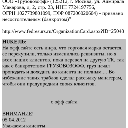
ООО «Грузовозофф» (125212, г. Москва, ул. Адмирала
Макарова, д. 2, стр. 23, ИНН 7724197756,
ОГРН 1027739801099, ПФР 087206020604) - признано
несостоятельным (банкротом)"
http://www.fedresurs.ru/OrganizationCard.aspx?ID=25048
HUKEJIb
:
На офф.сайте есть инфа, что торговая марка остается,
ее перекупили, только изменились реквизиты, но я
всех наших клиентов, пока перевел на другую ТК, так
как с банкротством ГРУЗОВОЗОФФ, груз начал
проподать и доходить до клиента не полным.... Во
избежание таких траблов сделал рассылку манагерам,
чтобы они предупредили своих клиентов.
с офф сайта
ВНИМАНИЕ!
05.04.2012
Уважаемы клиенты!