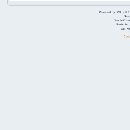
Powered by SMF 2.0.1
Simp
SimplePorta
Protected
XHTM
Свя