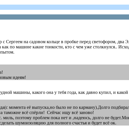
ор с Сергеем на садовом кольце в пробке перед светофором, два
 как по машине какие тонкости, кто с чем уже столкнулся.. Исход
опытом.
а!
новым идеям!
дной машины, какого она у тебя года, как давно купил, и какой
года(с момента её выпуска,но было не по карману).Долго подбир
 на таможне всё спёрли! Сейчас ищу всё заново!
 миль, поэтому проблем пока нет и ,надеюсь, долго не будет.М
-сделать шумоизоляцию для полного счастья и будет всё ок.