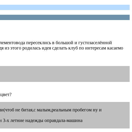
 Элементовода пересеклись в большой и густозаселённой
я из этого родилась идея сделать клуб по интересам касаемо
 цвет?
али(чтоб не битая,с малым,реальным пробегом ну и
ои 3-х летние надежды оправдала-машина