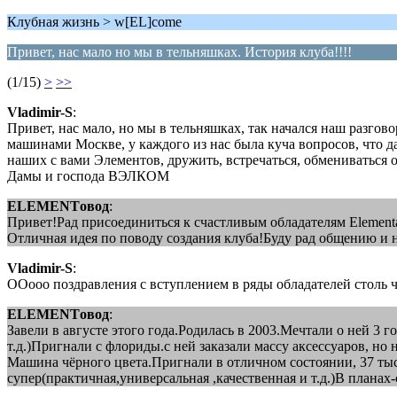
Клубная жизнь > w[EL]come
Привет, нас мало но мы в тельняшках. История клуба!!!!
(1/15)
>
>>
Vladimir-S
:
Привет, нас мало, но мы в тельняшках, так начался наш разгов
машинами Москве, у каждого из нас была куча вопросов, что да
наших с вами Элементов, дружить, встречаться, обмениваться 
Дамы и господа ВЭЛКОМ
ELEMENTовод
:
Привет!Рад присоединиться к счастливым обладателям Element
Отличная идея по поводу создания клуба!Буду рад общению и 
Vladimir-S
:
ООооо поздравления с вступлением в ряды обладателей столь чу
ELEMENTовод
:
Завели в августе этого года.Родилась в 2003.Мечтали о ней 3 
т.д.)Пригнали с флориды.с ней заказали массу аксессуаров, но
Машина чёрного цвета.Пригнали в отличном состоянии, 37 тыс.
супер(практичная,универсальная ,качественная и т.д.)В планах