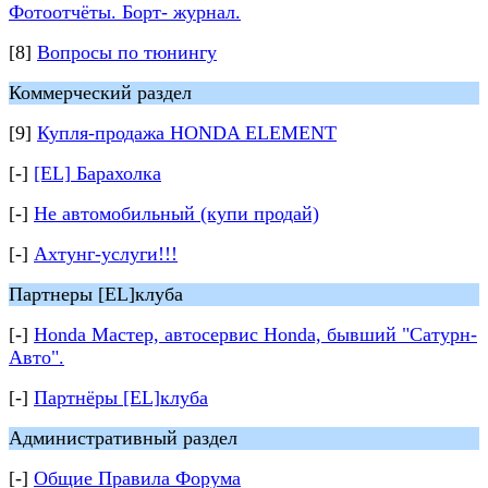
Фотоотчёты. Борт- журнал.
[8]
Вопросы по тюнингу
Коммерческий раздел
[9]
Купля-продажа HONDA ELEMENT
[-]
[EL] Барахолка
[-]
Не автомобильный (купи продай)
[-]
Ахтунг-услуги!!!
Партнеры [EL]клуба
[-]
Honda Мастер, автосервис Honda, бывший "Сатурн-
Авто".
[-]
Партнёры [EL]клуба
Административный раздел
[-]
Общие Правила Форума