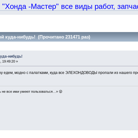
онда -Мастер" все виды работ, запчаст
й куда-нибудь! (Прочитано 231471 раз)
куда-нибудь!
 19:49:20 »
айовку едем, модно с палатками, куда все ЭЛЕХОНДОВОДЫ пропали из нашего п
ь не все ими умеют пользоваться…» 😜