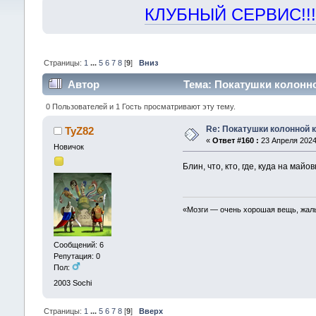
КЛУБНЫЙ СЕРВИС!!! "Х
Страницы:
1
...
5
6
7
8
[
9
]
Вниз
Автор
Тема: Покатушки колонно
0 Пользователей и 1 Гость просматривают эту тему.
Re: Покатушки колонной 
TyZ82
«
Ответ #160 :
23 Апреля 2024,
Новичок
Блин, что, кто, где, куда на м
«Мозги — очень хорошая вещь, жал
Сообщений: 6
Репутация: 0
Пол:
2003
Sochi
Страницы:
1
...
5
6
7
8
[
9
]
Вверх