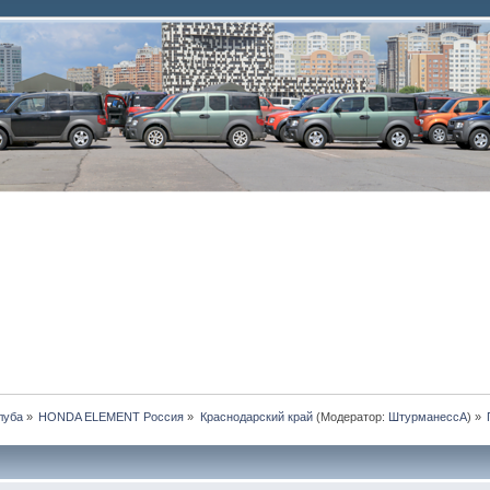
луба
»
HONDA ELEMENT Россия
»
Краснодарский край
(Модератор:
ШтурманессА
) »