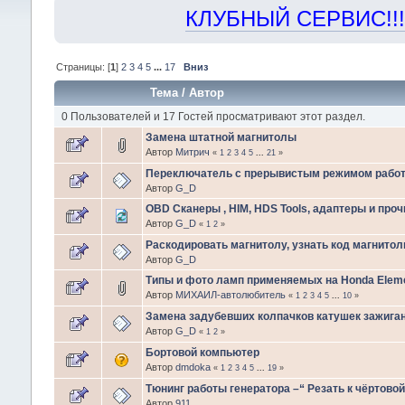
КЛУБНЫЙ СЕРВИС!!! "Х
Страницы: [
1
]
2
3
4
5
...
17
Вниз
Тема
/
Автор
0 Пользователей и 17 Гостей просматривают этот раздел.
Замена штатной магнитолы
Автор
Митрич
«
1
2
3
4
5
...
21
»
Переключатель с прерывистым режимом работ
Автор
G_D
OBD Сканеры , HIM, HDS Tools, адаптеры и проч
Автор
G_D
«
1
2
»
Раскодировать магнитолу, узнать код магнитол
Автор
G_D
Типы и фото ламп применяемых на Honda Element
Автор
МИХАИЛ-автолюбитель
«
1
2
3
4
5
...
10
»
Замена задубевших колпачков катушек зажиган
Автор
G_D
«
1
2
»
Бортовой компьютер
Автор
dmdoka
«
1
2
3
4
5
...
19
»
Тюнинг работы генератора –“ Резать к чёртовой м
Автор
911