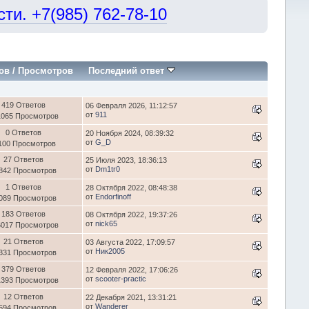
и. +7(985) 762-78-10
ов
/
Просмотров
Последний ответ
419 Ответов
06 Февраля 2026, 11:12:57
от
911
1065 Просмотров
0 Ответов
20 Ноября 2024, 08:39:32
от
G_D
100 Просмотров
27 Ответов
25 Июля 2023, 18:36:13
от
Dm1tr0
842 Просмотров
1 Ответов
28 Октября 2022, 08:48:38
от
Endorfinoff
089 Просмотров
183 Ответов
08 Октября 2022, 19:37:26
от
nick65
6017 Просмотров
21 Ответов
03 Августа 2022, 17:09:57
от
Ник2005
331 Просмотров
379 Ответов
12 Февраля 2022, 17:06:26
от
scooter-practic
1393 Просмотров
12 Ответов
22 Декабря 2021, 13:31:21
от
Wanderer
594 Просмотров