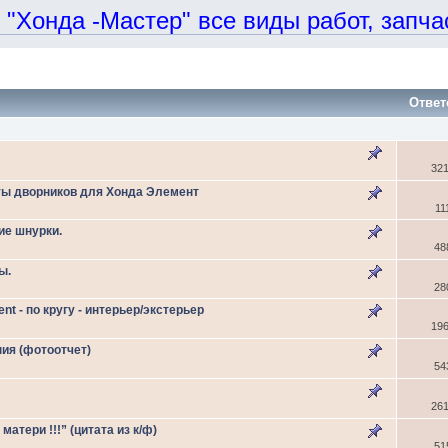
онда -Мастер" все виды работ, запчаст
Ответ
32
ы дворников для Хонда Элемент
11
ие шнурки.
48
ы.
28
 - по кругу - интерьер/экстерьер
19
ия (фотоотчет)
54
26
атери !!!” (цитата из к/ф)
51