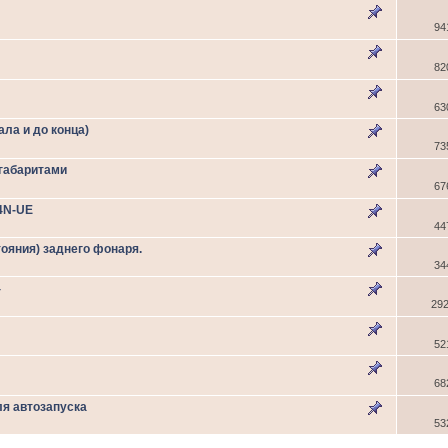
94
82
63
ла и до конца)
73
 габаритами
67
4N-UE
44
ояния) заднего фонаря.
34
4
29
52
68
я автозапуска
53