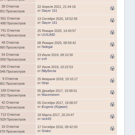
38 Ответов
22 Апреля 2021, 21:44:16
от
Slayer 161
301 Просмотров
561 Ответов
13 Октября 2020, 18:52:55
от
Slayer 161
1498 Просмотров
741 Ответов
25 Января 2020, 14:43:57
от
UU5JMD
1441 Просмотров
48 Ответов
08 Января 2020, 08:59:42
от
Nelegal
860 Просмотров
54 Ответов
23 Июля 2019, 08:10:30
от
svfi
1009 Просмотров
296 Ответов
07 Июля 2019, 10:22:53
от
BillyBerda
1046 Просмотров
9 Ответов
25 Февраля 2018, 19:10:17
от
Ninjo
961 Просмотров
169 Ответов
05 Декабря 2017, 19:58:51
от
Maxeminem
1302 Просмотров
42 Ответов
05 Октября 2017, 19:08:07
от
iEugene (Юджин)
222 Просмотров
713 Ответов
18 Марта 2017, 20:24:47
от
nick65
7929 Просмотров
16 Ответов
17 Октября 2016, 09:42:03
от
Snake
879 Просмотров