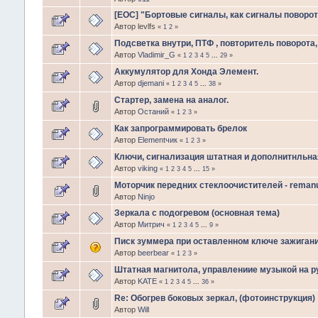
[EOC] "Бортовые сигналы, как сигналы поворот
Автор levlfs
«
1
2
»
Подсветка внутри, ПТФ , повторитель поворота,
Автор
Vladimir_G
«
1
2
3
4
5
...
29
»
Аккумулятор для Хонда Элемент.
Автор
djemani
«
1
2
3
4
5
...
38
»
Стартер, замена на аналог.
Автор
Останий
«
1
2
3
»
Как запрограммировать брелок
Автор
Еlеmеntчик
«
1
2
3
»
Ключи, сигнализация штатная и дополнитнльна
Автор
viking
«
1
2
3
4
5
...
15
»
Моторчик передних стеклоочистителей - remanu
Автор
Ninjo
Зеркала с подогревом (основная тема)
Автор
Митрич
«
1
2
3
4
5
...
9
»
Писк зуммера при оставленном ключе зажигани
Автор
beerbear
«
1
2
3
»
Штатная магнитола, управлениие музыкой на р
Автор
KATE
«
1
2
3
4
5
...
36
»
Re: Обогрев боковых зеркал, (фотоинструкция)
Автор
Will