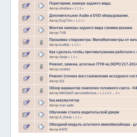
Паркторник, камера заднего вида.
Автор
dmdoka
«
1
2
3
»
Доплнительное Audio и DVD оборудование.
Автор
Evg77en
«
1
2
3
»
Монтаж камеры заднего вида своими руками.
Автор
TVB
Прошивка спидометра: Мили/Километры от нача
Автор
kraftdj
«
1
2
3
»
Как сделать чтобы противотуманки работали с
Автор
Serjio
«
1
2
»
Ремонт, замена, штатных ПТФ на DEPO 217-201
Автор
osobist
Ремонт (точнее восстановление исходного сост
Автор
911
Обзор вариантов лампочек головного света - H
Автор
МИХАИЛ-автолюбитель
«
1
2
3
4
5
...
8
»
faq аккумулятор
Автор
Ivan spite
Обучение стекла водительской двери
Автор
A_Denis
«
1
2
»
Обходной модуль штатного иммобилайзера - дл
Автор
KATE