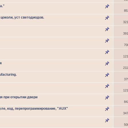
а."
85
 цоколи, уст светодиодов.
32
39
70
12
я
21
facturing.
37
12
я при открытии двери
84
уле, код, перепрограммирование, "AUX"
34
50