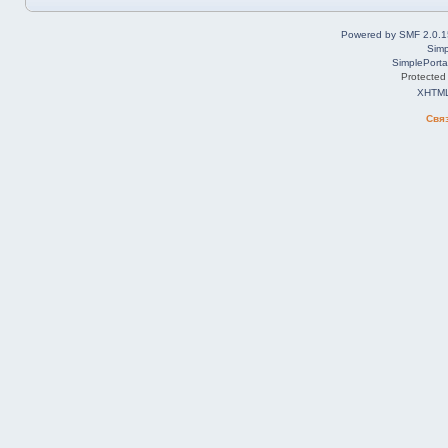
Powered by SMF 2.0.1
Simp
SimplePorta
Protected
XHTM
Свя