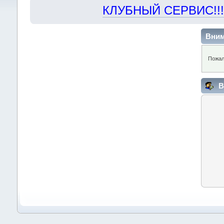
КЛУБНЫЙ СЕРВИС!!! "Х
Вним
Пожал
В