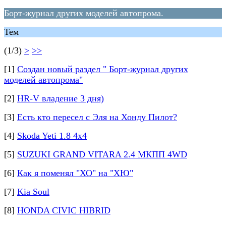
Борт-журнал других моделей автопрома.
Тем
(1/3)
>
>>
[1]
Создан новый раздел " Борт-журнал других
моделей автопрома"
[2]
HR-V владение 3 дня)
[3]
Есть кто пересел с Эля на Хонду Пилот?
[4]
Skoda Yeti 1.8 4x4
[5]
SUZUKI GRAND VITARA 2.4 МКПП 4WD
[6]
Как я поменял "ХО" на "ХЮ"
[7]
Kia Soul
[8]
HONDA CIVIC HIBRID