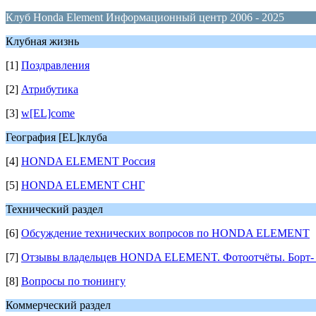
Клуб Honda Element Информационный центр 2006 - 2025
Клубная жизнь
[1]
Поздравления
[2]
Атрибутика
[3]
w[EL]come
География [EL]клуба
[4]
HONDA ELEMENT Россия
[5]
HONDA ELEMENT СНГ
Технический раздел
[6]
Обсуждение технических вопросов по HONDA ELEMENT
[7]
Отзывы владельцев HONDA ELEMENT. Фотоотчёты. Борт- 
[8]
Вопросы по тюнингу
Коммерческий раздел