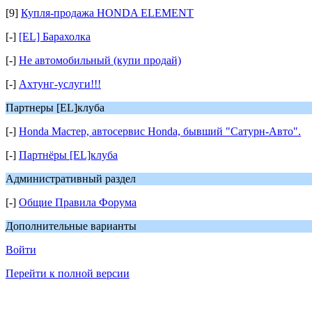
[9]
Купля-продажа HONDA ELEMENT
[-]
[EL] Барахолка
[-]
Не автомобильный (купи продай)
[-]
Ахтунг-услуги!!!
Партнеры [EL]клуба
[-]
Honda Мастер, автосервис Honda, бывший "Сатурн-Авто".
[-]
Партнёры [EL]клуба
Административный раздел
[-]
Общие Правила Форума
Дополнительные варианты
Войти
Перейти к полной версии