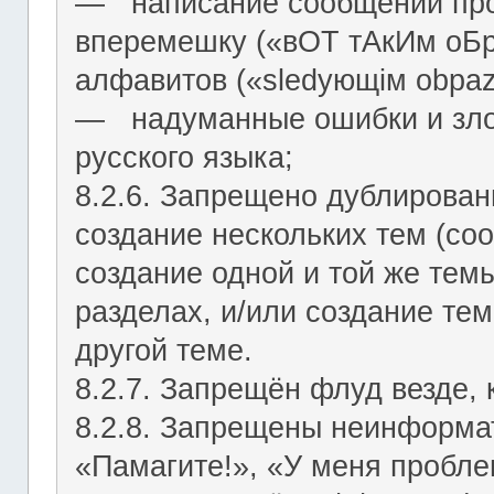
― написание сообщений про
вперемешку («вОТ тАкИм оБр
алфавитов («slеdующiм оbраz
― надуманные ошибки и зло
русского языка;
8.2.6. Запрещено дублирован
создание нескольких тем (со
создание одной и той же тем
разделах, и/или создание те
другой теме.
8.2.7. Запрещён флуд везде,
8.2.8. Запрещены неинформа
«Памагите!», «У меня проблем