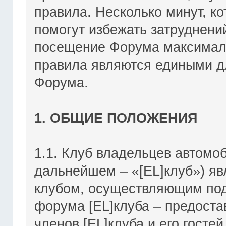
правила. Несколько минут, ко
помогут избежать затруднени
посещение Форума максимал
правила являются едиными дл
Форума.
1. ОБЩИЕ ПОЛОЖЕНИЯ
1.1. Клуб владельцев автомоб
дальнейшем – «[EL]клуб») я
клубом, осуществляющим подд
форума [EL]клуба – предост
членов [EL]клуба и его госте