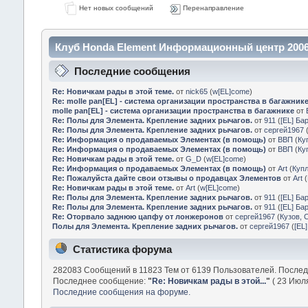
Нет новых сообщений
Перенаправление
Клуб Honda Element Информационный центр 2006
Последние сообщения
Re: Новичкам рады в этой теме.
от
nick65
(
w[EL]come
)
Re: molle pan[EL] - система организации пространства в багажник
molle pan[EL] - система организации пространства в багажнике
от
Re: Полы для Элемента. Крепление задних рычагов.
от
911
(
[EL] Ба
Re: Полы для Элемента. Крепление задних рычагов.
от
сергей1967
Re: Информация о продаваемых Элементах (в помощь)
от
ВВП
(
Ку
Re: Информация о продаваемых Элементах (в помощь)
от
ВВП
(
Ку
Re: Новичкам рады в этой теме.
от
G_D
(
w[EL]come
)
Re: Информация о продаваемых Элементах (в помощь)
от
Art
(
Куп
Re: Пожалуйста дайте свои отзывы о продавцах Элементов
от
Art
(
Re: Новичкам рады в этой теме.
от
Art
(
w[EL]come
)
Re: Полы для Элемента. Крепление задних рычагов.
от
911
(
[EL] Ба
Re: Полы для Элемента. Крепление задних рычагов.
от
911
(
[EL] Ба
Re: Оторвало заднюю цапфу от лонжеронов
от
сергей1967
(
Кузов, 
Полы для Элемента. Крепление задних рычагов.
от
сергей1967
(
[EL
Статистика форума
282083 Сообщений в 11823 Тем от 6139 Пользователей. После
Последнее сообщение:
"
Re: Новичкам рады в этой...
"
( 23 Июля
Последние сообщения на форуме.