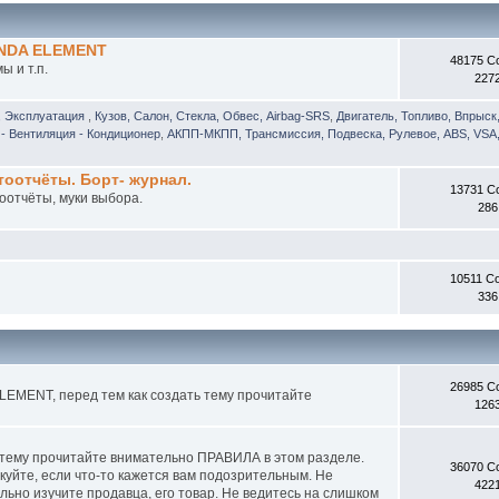
ONDA ELEMENT
48175 С
 и т.п.
227
, Эксплуатация
,
Кузов, Салон, Стекла, Обвес, Airbag-SRS
,
Двигатель, Топливо, Впрыск
- Вентиляция - Кондиционер
,
АКПП-МКПП, Трансмиссия, Подвеска, Рулевое, ABS, VSA,
отчёты. Борт- журнал.
13731 С
оотчёты, муки выбора.
286
10511 С
336
26985 С
EMENT, перед тем как создать тему прочитайте
126
 тему прочитайте внимательно ПРАВИЛА в этом разделе.
36070 С
куйте, если что-то кажется вам подозрительным. Не
422
ьно изучите продавца, его товар. Не ведитесь на слишком