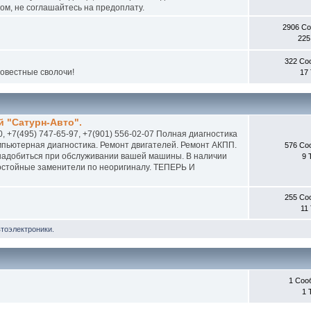
м, не соглашайтесь на предоплату.
2906 С
225
322 Со
совестные сволочи!
17
 "Сатурн-Авто".
0, +7(495) 747-65-97, +7(901) 556-02-07 Полная диагностика
пьютерная диагностика. Ремонт двигателей. Ремонт АКПП.
576 Со
онадобиться при обслуживании вашей машины. В наличии
9 
 достойные заменители по неоригиналу. ТЕПЕРЬ И
255 Со
11
втоэлектроники.
1 Соо
1 