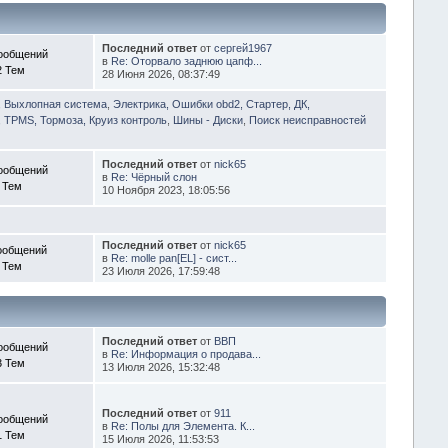
Последний ответ
от
сергей1967
ообщений
в
Re: Оторвало заднюю цапф...
2 Тем
28 Июня 2026, 08:37:49
, Выхлопная система
,
Электрика, Ошибки obd2, Стартер, ДК,
 TPMS, Тормоза, Круиз контроль
,
Шины - Диски
,
Поиск неисправностей
Последний ответ
от
nick65
ообщений
в
Re: Чёрный слон
 Тем
10 Ноября 2023, 18:05:56
Последний ответ
от
nick65
ообщений
в
Re: molle pan[EL] - сист...
 Тем
23 Июля 2026, 17:59:48
Последний ответ
от
ВВП
ообщений
в
Re: Информация о продава...
3 Тем
13 Июля 2026, 15:32:48
Последний ответ
от
911
ообщений
в
Re: Полы для Элемента. К...
1 Тем
15 Июля 2026, 11:53:53