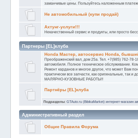
заманчивые цены. Пользуйтесь наложенным платежо
Не автомобильный (купи продай)
Ахтунг-услуги!!!
Некачественный сервис и продукты, или просто бес
Партнеры [EL]клуба
Honda Мастер, автосервис Honda, бывший
Преображенский вал, дом 25а. Тел. +7(985) 762-78-1
автомобиля. Полное техническое обслуживание. Ком
Ремонт карданов и многое другое, что может Вам п
практически все запчасти, как оригинальные, так и
МАЛЯРНО-КУЗОВНЫЕ РАБОТЫ!!
Партнёры [EL]клуба
Подразделы
:
GTAuto.ru (BibikaMarket) интернет-магазин а
Административный раздел
Общие Правила Форума