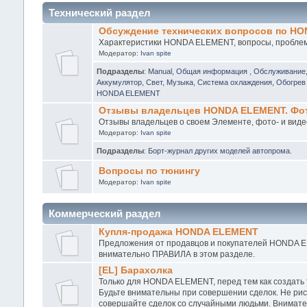
Технический раздел
Обсуждение технических вопросов по H
Характеристики HONDA ELEMENT, вопросы, проблемы
Модератор:
Ivan spite
Подразделы
:
Manual, Общая информация
,
Обслуживание
Аккумулятор, Свет, Музыка
,
Система охлаждения, Обогрев 
HONDA ELEMENT
Отзывы владельцев HONDA ELEMENT. Фото
Отзывы владельцев о своем Элементе, фото- и виде
Модератор:
Ivan spite
Подразделы
:
Борт-журнал других моделей автопрома.
Вопросы по тюнингу
Модератор:
Ivan spite
Коммерческий раздел
Купля-продажа HONDA ELEMENT
Предложения от продавцов и покупателей HONDA EL
внимательно ПРАВИЛА в этом разделе.
[EL] Барахолка
Только для HONDA ELEMENT, перед тем как создать
Будьте внимательны при совершении сделок. Не рис
совершайте сделок со случайными людьми. Внимател