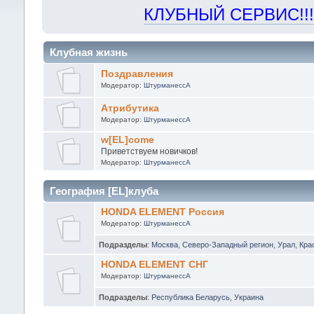
КЛУБНЫЙ СЕРВИС!!! "Х
Клубная жизнь
Поздравления
Модератор:
ШтурманессА
Атрибутика
Модератор:
ШтурманессА
w[EL]come
Приветствуем новичков!
Модератор:
ШтурманессА
География [EL]клуба
HONDA ELEMENT Россия
Модератор:
ШтурманессА
Подразделы
:
Москва
,
Северо-Западный регион
,
Урал
,
Кра
HONDA ELEMENT СНГ
Модератор:
ШтурманессА
Подразделы
:
Республика Беларусь
,
Украина