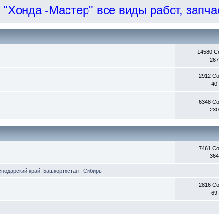
онда -Мастер" все виды работ, запчаст
14580 С
267
2912 С
40
6348 С
230
7461 С
364
снодарский край
,
Башкортостан
,
Сибирь
2816 С
69