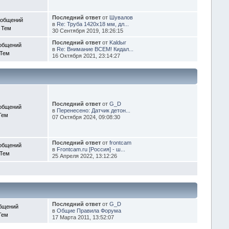
Последний ответ
от
Шувалов
ообщений
в
Re: Труба 1420х18 мм, дл...
 Тем
30 Сентября 2019, 18:26:15
Последний ответ
от
Kaldыr
общений
в
Re: Внимание ВСЕМ! Кидал...
 Тем
16 Октября 2021, 23:14:27
Последний ответ
от
G_D
общений
в
Перенесено: Датчик детон...
Тем
07 Октября 2024, 09:08:30
Последний ответ
от
frontcam
общений
в
Frontcam.ru [Россия] - ш...
 Тем
25 Апреля 2022, 13:12:26
Последний ответ
от
G_D
бщений
в
Общие Правила Форума
Тем
17 Марта 2011, 13:52:07