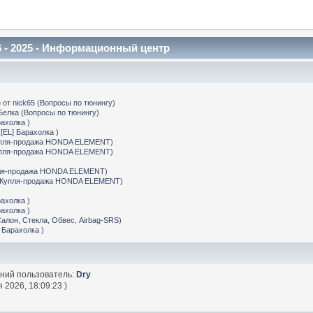
 - 2025 - Информационный центр
е
от
nick65
(
Вопросы по тюнингу
)
Белка
(
Вопросы по тюнингу
)
рахолка
)
(
[EL] Барахолка
)
пля-продажа HONDA ELEMENT
)
пля-продажа HONDA ELEMENT
)
ля-продажа HONDA ELEMENT
)
Купля-продажа HONDA ELEMENT
)
рахолка
)
рахолка
)
Салон, Стекла, Обвес, Airbag-SRS
)
] Барахолка
)
дний пользователь:
Dry
 2026, 18:09:23 )