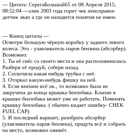
--- Цитата: СерегаБольшой65 от 08 Апреля 2015,
08:52:04 ---элик 2003 года горит чек неисправен
датчик эвап а где он находится понятия не имею
--- Конец цитаты ---
Осмотри большую чёрную коробку у заднего левого
колеса. Это - улавливатель паров бензина (абсорбер).
Возможно:
1. Ты её снёс со своего места и она располовинилась.
Разбери её продуй, собери назад.
2. Соскочила какая нибудь трубка с неё.
3. Оторвал какую-нибудь фишку на ней.
4. Если внешне всё ок., то возможно была не
закручена до конца крышка бензобака. Клапан в
крышке бензобака может уже не работать. Поменять
крышку бензобака. ( обычно кидает ошибку- CHEK
FUEL CAP)
5. И последний вариант, разобрать абсорбер
(улавливатель паров бензина), продуть всё и собрать
на место, возможно оживёт.