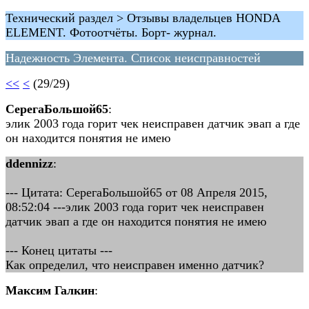
Технический раздел > Отзывы владельцев HONDA
ELEMENT. Фотоотчёты. Борт- журнал.
Надежность Элемента. Список неисправностей
<<
<
(29/29)
СерегаБольшой65
:
элик 2003 года горит чек неисправен датчик эвап а где
он находится понятия не имею
ddennizz
:
--- Цитата: СерегаБольшой65 от 08 Апреля 2015,
08:52:04 ---элик 2003 года горит чек неисправен
датчик эвап а где он находится понятия не имею
--- Конец цитаты ---
Как определил, что неисправен именно датчик?
Максим Галкин
: