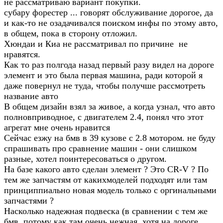
не рассматриваю вариант покупки.
субару форестер ... говорят обслуживание дорогое, да
и как-то не озадачивался поиском инфы по этому авто,
в общем, пока в сторону отложил.
Хюндаи и Киа не рассматривал по причине не
нравятся.
Как то раз полгода назад первый разу видел на дороге
элемент и это была первая машина, ради которой я
даже повернул не туда, чтобы получше рассмотреть
название авто
В общем дизайн взял за живое, а когда узнал, что авто
полновприводное, с двигателем 2.4, понял что этот
агрегат мне очень нравится
Сейчас езжу на бмв в 39 кузове с 2.8 мотором. не буду
спрашивать про сравнение машин - они слишком
разные, хотел поинтересоваться о другом.
На базе какого авто сделан элемент ? Это СR-V ? По
тем же запчастям от какихмоделей подходят или там
принциппиально новая модель только с оргинальными
запчастями ?
Насколько надежная подвеска (в сравнении с тем же
бмв, потому как там очень нежная, хотя на дороге