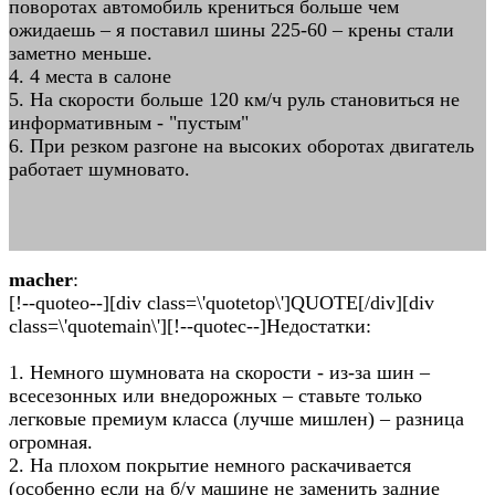
поворотах автомобиль крениться больше чем
ожидаешь – я поставил шины 225-60 – крены стали
заметно меньше.
4. 4 места в салоне
5. На скорости больше 120 км/ч руль становиться не
информативным - "пустым"
6. При резком разгоне на высоких оборотах двигатель
работает шумновато.
macher
:
[!--quoteo--][div class=\'quotetop\']QUOTE[/div][div
class=\'quotemain\'][!--quotec--]Недостатки:
1. Немного шумновата на скорости - из-за шин –
всесезонных или внедорожных – ставьте только
легковые премиум класса (лучше мишлен) – разница
огромная.
2. На плохом покрытие немного раскачивается
(особенно если на б/у машине не заменить задние