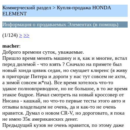
Коммерческий раздел > Купля-продажа HONDA
ELEMENT
Информация о продаваемых Элементах (в помощь)
(1/124)
>
>>
macher
:
Доброго времени суток, уважаемые.
Пришло время менять машину и я, как и многие, встал
перед дилемой - что взять ? Сначало на примете был
новый хонда цивик седан, но смущает клиренс (я живу
в пригороде Питера и дороги у нас тут совсем не ахти,
а зимой совсем ж*па). Все время хотелось что-то
эдакое полновприводное, но не большое, в то же время
этакое бодрое. Начал смотреть на новый кроссовер от
Нисана - кашкай, но что-то первые тесты этого авто и
отзывы владельцем не очень, да и как-то не очень
нравится. Думал о новом СR-V, но дороговато, я пока
не имею 35к американских денег.
Предыдущий кузов не очень нравится, по этому даже