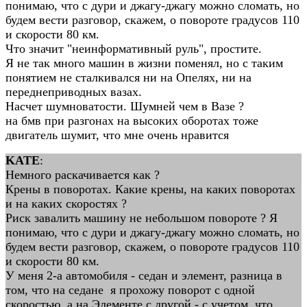
понимаю, что с дури и джагу-джагу можно сломать, но
будем вести разговор, скажем, о повороте градусов 110
и скорости 80 км.
Что значит "неинформативный руль", простите.
Я не так много машин в жизни поменял, но с таким
понятием не сталкивался ни на Опелях, ни на
переднеприводных вазах.
Насчет шумноватости. Шумней чем в Вазе ?
на бмв при разгонах на высоких оборотах тоже
двигатель шумит, что мне очень нравится
KATE
:
Немного раскачивается как ?
Крены в поворотах. Какие крены, на каких поворотах
и на каких скоростях ?
Риск завалить машину не небольшом повороте ? Я
понимаю, что с дури и джагу-джагу можно сломать, но
будем вести разговор, скажем, о повороте градусов 110
и скорости 80 км.
У меня 2-а автомобиля - седан и элемент, разница в
том, что на седане я прохожу поворот с одной
скоростью, а на Элементе с другой - с учетом, что