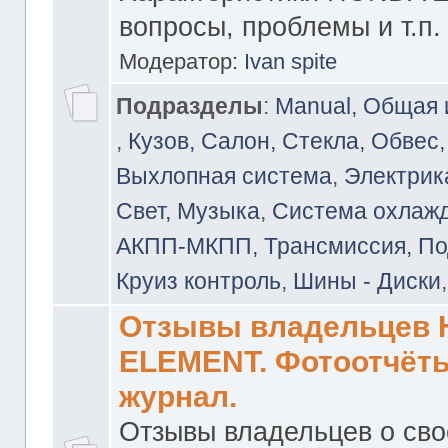
вопросы, проблемы и т.п.
Модератор:
Ivan spite
Подразделы
:
Manual, Общая
,
Кузов, Салон, Стекла, Обвес,
Выхлопная система
,
Электрика
Свет, Музыка
,
Система охлажд
АКПП-МКПП, Трансмиссия, Под
Круиз контроль
,
Шины - Диски
Отзывы владельцев
ELEMENT. Фотоотчёты
журнал.
Отзывы владельцев о св