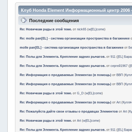
Клуб Honda Element Информационный центр 2006 
Последние сообщения
Re: Новичкам рады в этой теме.
от
nick65
(
w[EL]come
)
Re: molle pan[EL] - система организации пространства в багажнике
molle pan[EL] - система организации пространства в багажнике
от
Б
Re: Полы для Элемента. Крепление задних рычагов.
от
911
(
[EL] Бар
Re: Полы для Элемента. Крепление задних рычагов.
от
сергей1967
(
[
Re: Информация о продаваемых Элементах (в помощь)
от
ВВП
(
Куп
Re: Информация о продаваемых Элементах (в помощь)
от
ВВП
(
Куп
Re: Новичкам рады в этой теме.
от
G_D
(
w[EL]come
)
Re: Информация о продаваемых Элементах (в помощь)
от
Art
(
Купл
Re: Пожалуйста дайте свои отзывы о продавцах Элементов
от
Art
(
К
Re: Новичкам рады в этой теме.
от
Art
(
w[EL]come
)
Re: Полы для Элемента. Крепление задних рычагов.
от
911
(
[EL] Бар