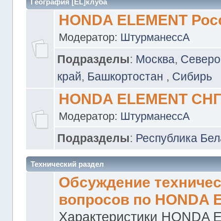
География [EL]клуба
HONDA ELEMENT Рос
Модератор:
ШтурманессА
Подразделы
:
Москва
,
Северо
край
,
Башкортостан
,
Сибирь
HONDA ELEMENT СН
Модератор:
ШтурманессА
Подразделы
:
Республика Бел
Технический раздел
Обсуждение техничес
вопросов по HONDA 
Характеристики HONDA 