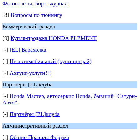
Фотоотчёты. Борт- журнал.
[8]
Вопросы по тюнингу
Коммерческий раздел
[9]
Купля-продажа HONDA ELEMENT
[-]
[EL] Барахолка
[-]
Не автомобильный (купи продай)
[-]
Ахтунг-услуги!!!
Партнеры [EL]клуба
[-]
Honda Мастер, автосервис Honda, бывший "Сатурн-
Авто".
[-]
Партнёры [EL]клуба
Административный раздел
[-]
Общие Правила Форума