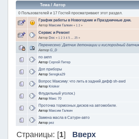
Тема
/
Автор
0 Пользователей и 17 Гостей просматривают этот раздел.
График работы в Новогодние и Праздничные дни.
Автор
Максим Галкин
«
1
2
»
Сервис и Ремонт
Автор
Doc
«
1
2
3
4
5
...
25
»
Перенесено: Датчик детонации и кислородный датчи
Автор
G_D
по акпп
Автор
Сергей Питер
Доп приборы
Автор
Seregka29
Вопрос Максиму: что лить в задний дифф sh-awd
Автор
Krioker
Флудильный уголок.)
Автор
Макс 70
Проточка тормозных дисков на автомобиле.
Автор
Максим Галкин
Замена масла в Сатурн-авто
Автор
pez
Страницы: [
1
]
Вверх