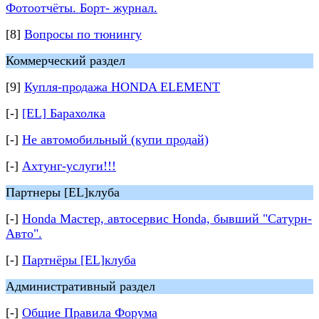
Фотоотчёты. Борт- журнал.
[8]
Вопросы по тюнингу
Коммерческий раздел
[9]
Купля-продажа HONDA ELEMENT
[-]
[EL] Барахолка
[-]
Не автомобильный (купи продай)
[-]
Ахтунг-услуги!!!
Партнеры [EL]клуба
[-]
Honda Мастер, автосервис Honda, бывший "Сатурн-
Авто".
[-]
Партнёры [EL]клуба
Административный раздел
[-]
Общие Правила Форума