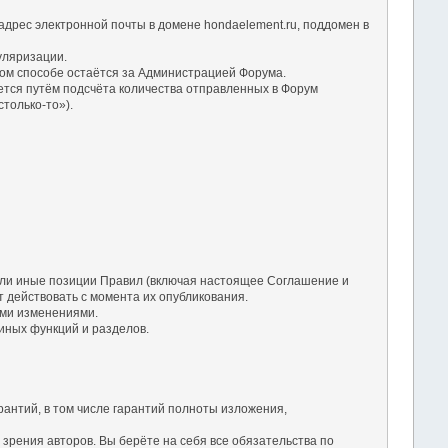
дрес электронной почты в домене hondaelement.ru, поддомен в
уляризации.
ом способе остаётся за Администрацией Форума.
ется путём подсчёта количества отправленных в Форум
только-то»).
 или иные позиции Правил (включая настоящее Соглашение и
 действовать с момента их опубликования.
ими изменениями.
 иных функций и разделов.
рантий, в том числе гарантий полноты изложения,
зрения авторов. Вы берёте на себя все обязательства по