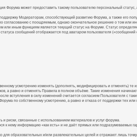
ция Форума может предоставить такому пользователю персональный статус, а
 поддержку Модераторам, способствующий развитию Форума, а также его поп
о согласованию с поощряемым, однако окончательное решение о том или ин
ем или иным функциям является текущий статус на Форуме. Статус определя
статуса сообщений отображается под аватаром пользователя («сообщений с
бственному усмотрению изменять (дополнять, модифицировать и отменять) те
ов, а равно и отменять Правила в полном объёме. Такие изменения начинают
осле вступления в силу изменений считается согласием Пользователя с так
 Форума по собственному усмотрению, а равно и отказа от поддержки тех или
ь и риски, связанные с использованием материалов и услуг форума.
юся к нему информацию «как есть» и не даёт прямых или подразумеваемых га
 для образовательных и/или развлекательных целей и отражают лишь точку 