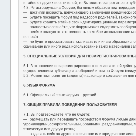
в тайне от других посетителей, то Вы можете запретить его пу
4.8. Регистрируясь на Форуме, Вы явным образом подтверждаете
― достигли возраста, допускающего заключения юридически об
― будете посещать Форум под надзором родителей, законного о
― будете хранить в тайне свои идентификационные параметры (
― полностью осознаёте, что Форум может содержать сообщени
― несёте полную ответственность за любое использование мате
не несёт;
― не будете просматривать, скачивать или иным образом испол
скачивание или иного рода использование таких материалов 
5. СПЕЦИАЛЬНЫЕ УСЛОВИЯ ДЛЯ НЕЗАРЕГИСТРИРОВАННЫ
5.1. В отношении незарегистрированны
х пользователей действу
осуществлением публикации сообщений и тем на Форуме (ввиду 
5.2. Моментом принятия (акцепта) настоящего соглашения для
6. ЯЗЫК ФОРУМА
6.1. Официальный язык Форума – русский.
7. ОБЩИЕ ПРАВИЛА ПОВЕДЕНИЯ ПОЛЬЗОВАТЕЛЯ
7.1. Вы подтверждаете, что не будете:
― размещать или передавать посредством Форума любые данные
угрожающими, оскорбительными, бранными, раздражающими, ло
этническую или другую рознь;
― выдавать себя за другое физическое или юридическое лицо, 