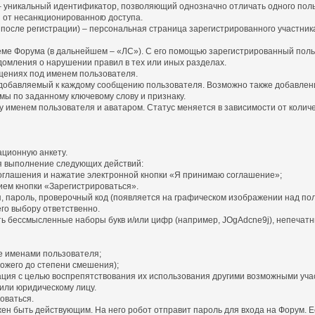
») – уникальный идентификатор, позволяющий однозначно отличать одного пол
я от несанкционированног
о доступа.
 после регистрации) – персональная страница зарегистрированного участни
теме Форума (в дальнейшем – «ЛС»). С его помощью зарегистрированный пол
домления о нарушении правил в тех или иных разделах.
бщениях под именем пользователя.
и добавляемый к каждому сообщению пользователя. Возможно также добавлен
мы по заданному ключевому слову и признаку.
именем пользователя и аватаром. Статус меняется в зависимости от количес
ационную анкету.
я выполнение следующих действий:
оглашения и нажатие электронной кнопки «Я принимаю соглашение»;
ем кнопки «Зарегистрироваться».
, пароль, проверочный код (появляется на графическом изображении над пол
его выбору ответственно.
ть бессмысленные наборы букв и/или цифр (например, JOgAdcne9j), непечатны
е именами пользователя;
ожего до степени смешения);
рация с целью воспрепятствования их использования другими возможными уча
или юридическому лицу.
оваться.
лжен быть действующим. На него робот отправит пароль для входа на Форум.