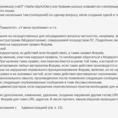
емешку («вОТ тАкИм оБрАзОм») или буквами разных алфавитов («slеdующiм
го языка;
ние нескольких тем (сообщений) по одному вопросу, и/или создание одной и т
.
амагите!», «У меня проблема!» и т.п.
.
имания на несущественных для обсуждаемого вопроса частностях, например, в
нистраторами (Модераторами), совершаемой посредством ЛС. Подробнее см. п
иков на нарушение правил Форума.
ний.
дераторов, их действий (или бездействия), а также правил Форума.
у мнению, участник нарушил правила, то необходимо обратиться к Модерато
ри наличии таких правил, они перечисляются в шапке той темы, к которой от
едактирование любых материалов Форума, если такие действия производятся 
ные на нарушение нормального функционирования Форума, включая, но не ог
равно и их значимых частей, если такие действия противоречат назначению 
оначального смысла, произведённое после появления следующих сообщени
е следующие опубликованные сообщения в теме бессмысленными.
 Администраторов, если нарушение перечисленных пунктов необходимо для и
ние (дополнение, изменение, удаление, создание окружения другим тегом) U
рума для таких URL-адресов. В числе прочего, явным образом запрещается зам
ласования с Администрацией (см. п. 15).