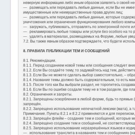
неверную информацию либо иным образом заявлять о своей не
― размещать или передавать любые данные, если Вы не имеете
имущественные или неимущественные права других лиц;
― размещать или передавать любые данные, которые содержат
уничтожения или ограничения функционирования любого компью
― загружать, публиковать, отправлять по электронной почте 
― рекламировать любые товары или услуги без особого на то 
― удалять в материалах, размещаемых на Форуме, любые увед
7.2. Вы также явным образом подтверждаете, что будете исполь
8. ПРАВИЛА ПУБЛИКАЦИИ ТЕМ И СООБЩЕНИЙ
8.1. Рекомендации.
8.1.1. Перед созданием новой темы или сообщения следует вним
8.1.2. Если Вы создаёте тему, то задумайтесь над тем, действ
8.1.3. Если Вы не можете сделать выбор самостоятельно, – обра
8.1.4. Название темы должно быть содержательным, то есть мак
8.1.5. После того как Вы выбрали раздел, не торопитесь создав
8.1.6. Если Вы по ошибке создали тему не в том разделе, где 
8.2. Ограничения и запреты.
8.2.1. Запрещены оскорбления в любой форме, будь то прямые 
запрещён.
8.2.2. Запрещено использование непечатной лексики (мата), а 
Примечание. Пункты 8.2.1 и 8.2.2 применяются и для переписки
8.2.3. Запрещён флейм – создание тем и сообщений, которые м
8.2.4. Запрещено создание тем и сообщений, не соответствующ
8.2.5. Запрещено использование неразрешённых языков и кодир
― использование транслита в названиях тем и сообщениях (нап