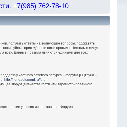
и. +7(985) 762-78-10
ков, получить ответы на волнующие вопросы, подсказать
, пожалуйста, приведённые ниже правила. Несколько минут,
ля всех. Данные правила являются едиными для всех
поддержку частного сетевого ресурса – форума [EL]клуба –
ru
,
http://hondaelement.ru/forum.
ующее Форум (в качестве гостя или зарегистрированного
вает прочие условия использования Форума.