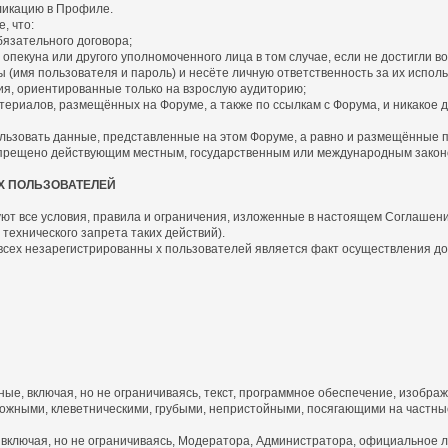
бликацию в Профиле.
, что:
язательного договора;
пекуна или другого уполномоченного лица в том случае, если не достигли во
имя пользователя и пароль) и несёте личную ответственность за их исполь
я, ориентированные только на взрослую аудиторию;
риалов, размещённых на Форуме, а также по ссылкам с Форума, и никакое д
ьзовать данные, представленные на этом Форуме, а равно и размещённые по 
запрещено действующим местным, государственным или международным закон
Х ПОЛЬЗОВАТЕЛЕЙ
ют все условия, правила и ограничения, изложенные в настоящем Соглашении 
технического запрета таких действий).
 всех незарегистрированны х пользователей является факт осуществления д
, включая, но не ограничиваясь, текст, программное обеспечение, изображ
жными, клеветническими, грубыми, непристойными, посягающими на частные
включая, но не ограничиваясь, Модератора, Администратора, официальное л