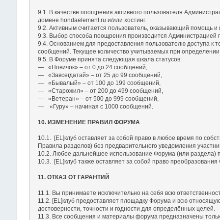
9.1. В качестве поощрения активного пользователя Администра
домене hondaelement.ru и/или хостинг.
9.2. Активным считается пользователь, оказывающий помощь и
9.3. Выбор способа поощрения производится Администрацией п
9.4. Основанием для предоставления пользователю доступа к т
сообщений. Текущее количество учитываемых при определении 
9.5. В Форуме принята следующая шкала статусов:
― «Новичок» – от 0 до 24 сообщений,
― «Завсегдатай» – от 25 до 99 сообщений,
― «Бывалый» – от 100 до 199 сообщений,
― «Старожил» – от 200 до 499 сообщений,
― «Ветеран» – от 500 до 999 сообщений,
― «Гуру» – начиная с 1000 сообщений.
10. ИЗМЕНЕНИЕ ПРАВИЛ ФОРУМА
10.1. [EL]клуб оставляет за собой право в любое время по со
Правила разделов) без предварительного уведомления участник
10.2. Любое дальнейшее использование Форума (или раздела) п
10.3. [EL]клуб также оставляет за собой право преобразования
11. ОТКАЗ ОТ ГАРАНТИЙ
11.1. Вы принимаете исключительно на себя всю ответственност
11.2. [EL]клуб предоставляет площадку Форума и всю относящу
достоверности, точности и годности для определённых целей.
11.3. Все сообщения и материалы форума предназначены только