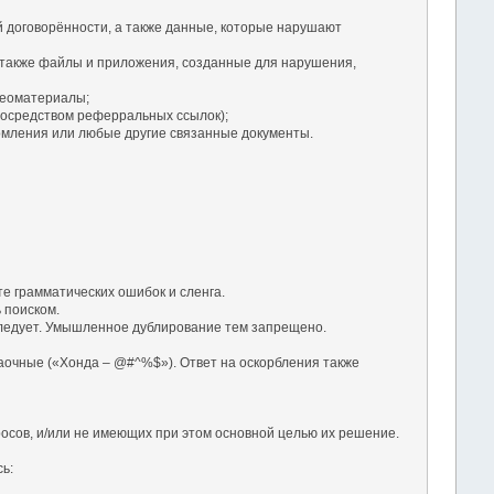
й договорённости, а также данные, которые нарушают
 также файлы и приложения, созданные для нарушения,
деоматериалы;
посредством реферральных ссылок);
омления или любые другие связанные документы.
те грамматических ошибок и сленга.
 поиском.
а следует. Умышленное дублирование тем запрещено.
заочные («Хонда – @#^%$»). Ответ на оскорбления также
осов, и/или не имеющих при этом основной целью их решение.
ь: