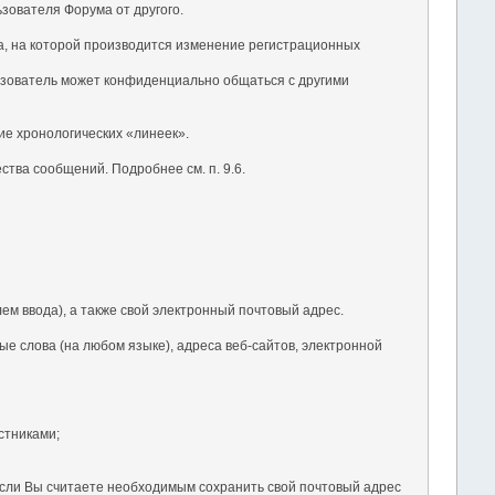
ьзователя Форума от другого.
ка, на которой производится изменение регистрационных
ьзователь может конфиденциально общаться с другими
ие хронологических «линеек».
тва сообщений. Подробнее см. п. 9.6.
ем ввода), а также свой электронный почтовый адрес.
е слова (на любом языке), адреса веб-сайтов, электронной
стниками;
 Если Вы считаете необходимым сохранить свой почтовый адрес