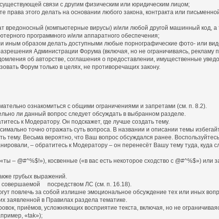
существующей связи с другим физическим или юридическим лицом;
 права этого делать на основании любого закона, контракта или письменно
 вредоносный (компьютерные вирусы) и/или любой другой машинный код, а
терного программного и/или аппаратного обеспечения;
или иным образом делать доступными любые порнографические фото- или ви
разрешения Администрации Форума (включая, но не ограничиваясь, рекламу 
омления об авторстве, соглашения о предоставлении, имущественные увед
зовать Форум только в целях, не противоречащих закону.
ательно ознакомиться с общими ограничениями и запретами (см. п. 8.2).
ительно ли данный вопрос следует обсуждать в выбранном разделе.
титесь к Модератору. Он подскажет, где лучше создать тему.
симально точно отражать суть вопроса. В названии и описании темы избегай
ать тему. Весьма вероятно, что Ваш вопрос обсуждался ранее. Воспользуйтесь
планировали, – обратитесь к Модератору – он перенесёт Вашу тему туда, куд
(«ты – @#^%$!»), косвенные («в вас есть некоторое сходство с @#^%$») или 
также грубых выражений.
, совершаемой посредством ЛС (см. п. 16.18).
огут повлечь за собой излишне эмоциональное обсуждение тех или иных вопр
их заявленной в Правилах раздела тематике.
овок, приёмов, усложняющих восприятие текста, включая, но не ограничиваяс
ример, «tak»);