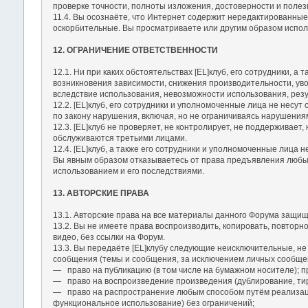
проверке точности, полноты изложения, достоверности и полез
11.4. Вы осознаёте, что Интернет содержит нередактированные
оскорбительные. Вы просматриваете или другим образом исполь
12. ОГРАНИЧЕНИЕ ОТВЕТСТВЕННОСТИ
12.1. Ни при каких обстоятельствах [EL]клуб, его сотрудники, 
возникновения зависимости, снижения производительности, уво
вследствие использования, невозможности использования, резу
12.2. [EL]клуб, его сотрудники и уполномоченные лица не несу
по закону нарушения, включая, но не ограничиваясь нарушения
12.3. [EL]клуб не проверяет, не контролирует, не поддерживает
обслуживаются третьими лицами.
12.4. [EL]клуб, а также его сотрудники и уполномоченные лица 
Вы явным образом отказываетесь от права предъявления любых 
использованием и его последствиями.
13. АВТОРСКИЕ ПРАВА
13.1. Авторские права на все материалы данного Форума защищ
13.2. Вы не имеете права воспроизводить, копировать, повторн
видео, без ссылки на Форум.
13.3. Вы передаёте [EL]клубу следующие неисключительные, не
сообщения (темы и сообщения, за исключением личных сообще
― право на публикацию (в том числе на бумажном носителе); п
― право на воспроизведение произведения (дублирование, ти
― право на распространение любым способом путём реализац
функциональное использование) без ограничений;