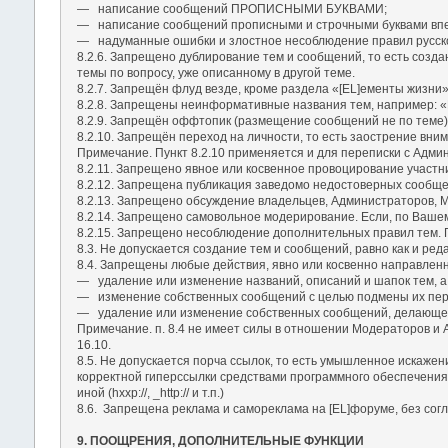
― написание сообщений ПРОПИСНЫМИ БУКВАМИ;
― написание сообщений прописными и строчными буквами впер
― надуманные ошибки и злостное несоблюдение правил русско
8.2.6. Запрещено дублирование тем и сообщений, то есть созда
темы по вопросу, уже описанному в другой теме.
8.2.7. Запрещён флуд везде, кроме раздела «[EL]ементы жизни»
8.2.8. Запрещены неинформативные названия тем, например: «П
8.2.9. Запрещён оффтопик (размещение сообщений не по теме)
8.2.10. Запрещён переход на личности, то есть заострение вн
Примечание. Пункт 8.2.10 применяется и для переписки с Адми
8.2.11. Запрещено явное или косвенное провоцирование участн
8.2.12. Запрещена публикация заведомо недостоверных сообще
8.2.13. Запрещено обсуждение владельцев, Администраторов, Мо
8.2.14. Запрещено самовольное модерирование. Если, по Вашем
8.2.15. Запрещено несоблюдение дополнительных правил тем. П
8.3. Не допускается создание тем и сообщений, равно как и р
8.4. Запрещены любые действия, явно или косвенно направлен
― удаление или изменение названий, описаний и шапок тем, а 
― изменение собственных сообщений с целью подмены их перв
― удаление или изменение собственных сообщений, делающе
Примечание. п. 8.4 не имеет силы в отношении Модераторов и
16.10.
8.5. Не допускается порча ссылок, то есть умышленное искаже
корректной гиперссылки средствами программного обеспечения Фо
иной (hxxp://, _http:// и т.п.)
8.6. Запрещена реклама и самореклама на [EL]форуме, без сог
9. ПООЩРЕНИЯ, ДОПОЛНИТЕЛЬНЫЕ ФУНКЦИИ