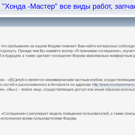
онда -Мастер" все виды работ, запчаст
, что пребывание на нашем Форуме поможет Вам найти интересных собеседни
отдохнуть. Прежде чем Вы нажмёте кнопку «Я принимаю соглашение», изучите
ий в будущем, а также сделают посещение Форума максимально комфортным д
ем – «[EL]клуб») является некоммерческим частным клубом, осуществляющим 
о гостей и расположенного в Интернете по адресам:
http://www.hondaelement.
ик», «Вы») – любое лицо, осуществляющее доступ или иным образом использ
 «Соглашение») регулирует модель поведения пользователей, а также описы
 исполнения всеми пользователями Форума.