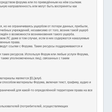
посредством форума или по приведённым на нём ссылкам.
льную направленность или могут быть восприняты как
чая, но не ограничиваясь ущербом от потери данных, прибыли,
чебных учреждений, независимо от того, возник такой ущерб
еждён о возможности возникновения такого ущерба.
твом ЛС даже в том случае, если в них содержатся наказуемые
твенные права.
е ведут ссылки с Форума. Такие ресурсы поддерживаются и
ги таких ресурсов. Используя Форум или любые услуги Форума,
 также уполномоченных лиц), связанных с таким
атериалы является [EL]клуб.
м способом материалы Форума, включая текст, графику, аудио и
раничений для какой-то определённой территории права на все
ользователей (потребителей, осуществляющих