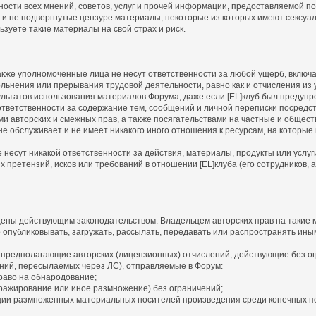
ности всех мнений, советов, услуг и прочей информации, предоставляемой 
 и не подвергнутые цензуре материалы, некоторые из которых имеют сексуа
зуете такие материалы на свой страх и риск.
а также уполномоченные лица не несут ответственности за любой ущерб, вклю
льнения или прерывания трудовой деятельности, равно как и отчисления из у
льтатов использования материалов Форума, даже если [EL]клуб был предупр
т ответственности за содержание тем, сообщений и личной переписки посредс
ми авторских и смежных прав, а также посягательствами на частные и общес
, не обслуживает и не имеет никакого иного отношения к ресурсам, на которы
не несут никакой ответственности за действия, материалы, продукты или услу
претензий, исков или требований в отношении [EL]клуба (его сотрудников, а
ены действующим законодательством. Владельцем авторских прав на такие м
о опубликовывать, загружать, рассылать, передавать или распространять ины
 предполагающие авторских (лицензионных) отчислений, действующие без ог
ний, пересылаемых через ЛС), отправляемые в Форум:
раво на обнародование;
ражирование или иное размножение) без ограничений;
ии размноженных материальных носителей произведения среди конечных п