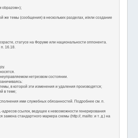
 оbраzом»);
ой же темы (сообщения) в нескольких разделах, и/или создание
озрасте, статусе на Форуме или национальности оппонента.
. 16.18.
ру.
носятся.
в неуправляемом нетрезвом состоянии.
раничиваясь:
темы, в которой эти изменения и удаления производятся;
й в теме;
сполнения ими служебных обязанностей. Подробнее см. п.
RL-адресов ссылок, ведущее к невозможности генерирования
ена стандартного маркера схемы (http://, mailto: и т. д.) на