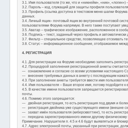
3.1. Имя пользователя (то же, что и «никнейм», «ник», «логин
3.2. Пароль – код, служащий для защиты профиля пользовател
3.3. Профиль (ссылка доступна в текстовом меню шапки Форума
данных.
3.4. Личный ящик– почтовый ящик во внутренней почтовой сис
пользователями Форума напрямую. В него также поступают уве
3.5. Аватар – графическое изображение, расположенное в соо
3.6. Подпись – текст, заданный через профиль и автоматическ
3.7. Фильтр – специальное средство, позволяющее отсеивать те
3.8. Статус – информационное сообщение, отображаемое между 
4. РЕГИСТРАЦИЯ
4.1. Для регистрации на Форуме необходимо заполнить регистр
4.2. Процедурой заполнения регистрационной анкеты считаетс
― ознакомление и согласие со всеми условиями настоящего С
― внесение требуемых данных в анкету с последующим нажати
4.3. При заполнении анкеты требуется ввести имя пользователя
4.4. Имя пользователя – Ваше второе имя, потому подойдите к 
4.5. В качестве имени пользователя запрещается регистрирова
почты.
4.6. Помимо этого запрещается:
― двойная регистрация, то есть регистрация под двумя и боле
― регистрация двойника уже существующего имени (внешне сх
― захват имён пользователя (киберсквоттинг), то есть регист
― передача зарегистрированного имени другому физическому 
Примечание. Нарушители п. 4.5 и 4.6 будут выявляться и блокир
4.7. Адрес электронной почты, указанный при регистрации, до