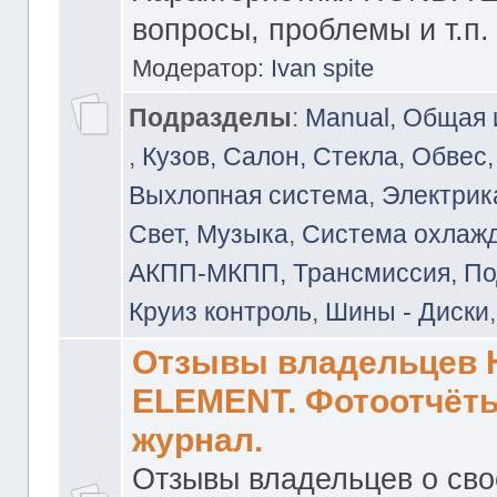
вопросы, проблемы и т.п.
Модератор:
Ivan spite
Подразделы
:
Manual, Общая
,
Кузов, Салон, Стекла, Обвес,
Выхлопная система
,
Электрика
Свет, Музыка
,
Система охлажд
АКПП-МКПП, Трансмиссия, Под
Круиз контроль
,
Шины - Диски
Отзывы владельцев
ELEMENT. Фотоотчёты
журнал.
Отзывы владельцев о св