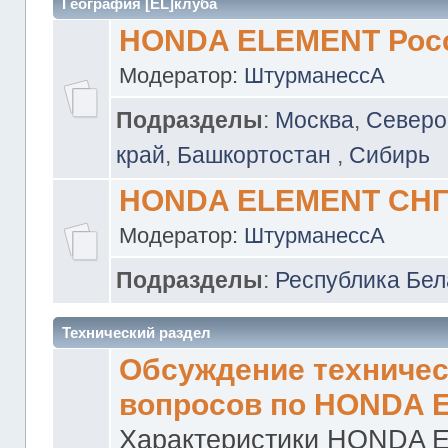
География [EL]клуба
HONDA ELEMENT Рос
Модератор:
ШтурманессА
Подразделы
:
Москва
,
Северо
край
,
Башкортостан
,
Сибирь
HONDA ELEMENT СН
Модератор:
ШтурманессА
Подразделы
:
Республика Бел
Технический раздел
Обсуждение техничес
вопросов по HONDA 
Характеристики HONDA 