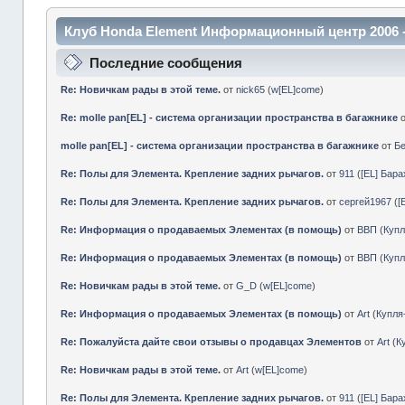
Клуб Honda Element Информационный центр 2006 
Последние сообщения
Re: Новичкам рады в этой теме.
от
nick65
(
w[EL]come
)
Re: molle pan[EL] - система организации пространства в багажнике
molle pan[EL] - система организации пространства в багажнике
от
Б
Re: Полы для Элемента. Крепление задних рычагов.
от
911
(
[EL] Бар
Re: Полы для Элемента. Крепление задних рычагов.
от
сергей1967
(
[
Re: Информация о продаваемых Элементах (в помощь)
от
ВВП
(
Куп
Re: Информация о продаваемых Элементах (в помощь)
от
ВВП
(
Куп
Re: Новичкам рады в этой теме.
от
G_D
(
w[EL]come
)
Re: Информация о продаваемых Элементах (в помощь)
от
Art
(
Купл
Re: Пожалуйста дайте свои отзывы о продавцах Элементов
от
Art
(
К
Re: Новичкам рады в этой теме.
от
Art
(
w[EL]come
)
Re: Полы для Элемента. Крепление задних рычагов.
от
911
(
[EL] Бар