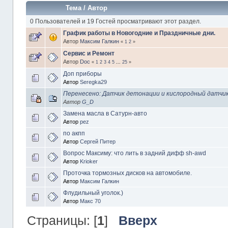
Тема
/
Автор
0 Пользователей и 19 Гостей просматривают этот раздел.
График работы в Новогодние и Праздничные дни.
Автор
Максим Галкин
«
1
2
»
Сервис и Ремонт
Автор
Doc
«
1
2
3
4
5
...
25
»
Доп приборы
Автор
Seregka29
Перенесено: Датчик детонации и кислородный датчи
Автор
G_D
Замена масла в Сатурн-авто
Автор
pez
по акпп
Автор
Сергей Питер
Вопрос Максиму: что лить в задний дифф sh-awd
Автор
Krioker
Проточка тормозных дисков на автомобиле.
Автор
Максим Галкин
Флудильный уголок.)
Автор
Макс 70
Страницы: [
1
]
Вверх