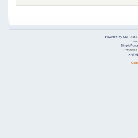
Powered by SMF 2.0.1
Simp
SimplePorta
Protected
XHTM
Свя