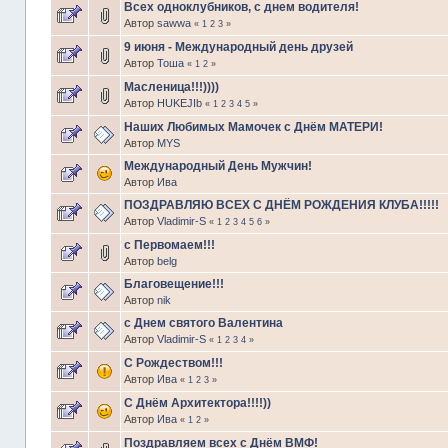
Всех одноклубников, с днем водителя!
Автор
sawwa
«
1
2
3
»
9 июня - Международный день друзей
Автор
Тоша
«
1
2
»
Масленица!!!))))
Автор
HUKEJIb
«
1
2
3
4
5
»
Наших Любимых Мамочек с Днём МАТЕРИ!
Автор
MYS
Международный День Мужчин!
Автор
Ива
ПОЗДРАВЛЯЮ ВСЕХ С ДНЁМ РОЖДЕНИЯ КЛУБА!!!!!
Автор
Vladimir-S
«
1
2
3
4
5
6
»
с Первомаем!!!
Автор
belg
Благовещение!!!
Автор
nik
с Днем святого Валентина
Автор
Vladimir-S
«
1
2
3
4
»
С Рождеством!!!
Автор
Ива
«
1
2
3
»
С Днём Архитектора!!!!))
Автор
Ива
«
1
2
»
Поздравляем всех с Днём ВМФ!