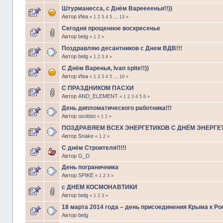
Штурманесса, с Днём Вареееенья!!))
Автор
Ива
«
1
2
3
4
5
...
13
»
Сегодня прощенное воскресенье
Автор
belg
«
1
2
»
Поздравляю десантников с Днем ВДВ!!!
Автор
belg
«
1
2
3
4
»
С Днём Варенья, Ivan spite!!))
Автор
Ива
«
1
2
3
4
5
...
10
»
C ПРАЗДНИКОМ ПАСХИ
Автор
AND_ELEMENT
«
1
2
3
4
5
6
»
День дипломатического работника!!!
Автор
osobist
«
1
2
»
ПОЗДРАВЯЕМ ВСЕХ ЭНЕРГЕТИКОВ С ДНЁМ ЭНЕРГЕТИК
Автор
Snake
«
1
2
»
С днём Строителя!!!!!
Автор
G_D
День пограничника
Автор
SPIKE
«
1
2
3
»
с ДНЕМ КОСМОНАВТИКИ
Автор
belg
«
1
2
3
»
18 марта 2014 года – день присоединения Крыма к Ро
Автор
belg