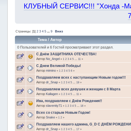
КЛУБНЫЙ СЕРВИС!!! "Хонда -Маст
Страницы: [
1
]
2
3
4
5
...
9
Вниз
Тема
/
Автор
0 Пользователей и 6 Гостей просматривают этот раздел.
С Днём ЗАЩИТНИКА ОТЕЧЕСТВА!
Автор
No_Angel
«
1
2
3
4
5
...
11
»
С Днем Великой Победы!
Автор
mimino
«
1
2
3
4
5
6
»
Поздравляем всех с наступающим Новым годом!!!
Автор
dr_Snap
«
1
2
3
4
5
...
19
»
Поздравляем всех девушек и женщин с 8 Марта
Автор
Kallagen
«
1
2
3
4
5
...
11
»
Ива, поздравляем с Днём Рождения!!
Автор
slaventiy71
«
1
2
3
4
5
...
18
»
Всех со старым Новым Годом!
Автор
Snake
«
1
2
»
Поздравляем нашего админа, G_D С ДНЁМ РОЖДЕНИЯ
Автор
dr_Snap
«
1
2
3
4
5
...
17
»