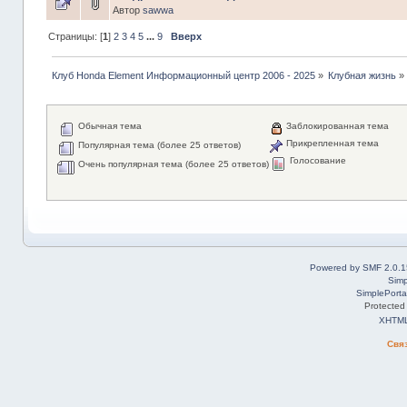
Автор
sawwa
Страницы: [
1
]
2
3
4
5
...
9
Вверх
Клуб Honda Element Информационный центр 2006 - 2025
»
Клубная жизнь
»
Обычная тема
Заблокированная тема
Прикрепленная тема
Популярная тема (более 25 ответов)
Голосование
Очень популярная тема (более 25 ответов)
Powered by SMF 2.0.1
Simp
SimplePorta
Protected
XHTM
Свя