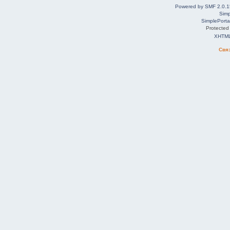
Powered by SMF 2.0.1
Simp
SimplePorta
Protected
XHTM
Свя