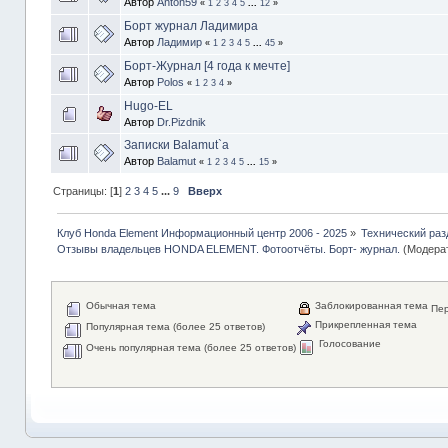
Автор
Anton59
«
1
2
3
4
5
...
12
»
Борт журнал Ладимира
Автор
Ладимир
«
1
2
3
4
5
...
45
»
Борт-Журнал [4 года к мечте]
Автор
Polos
«
1
2
3
4
»
Hugo-EL
Автор
Dr.Pizdnik
Записки Balamut`a
Автор
Balamut
«
1
2
3
4
5
...
15
»
Страницы: [
1
]
2
3
4
5
...
9
Вверх
Клуб Honda Element Информационный центр 2006 - 2025
»
Технический раз
Отзывы владельцев HONDA ELEMENT. Фотоотчёты. Борт- журнал.
(Модера
Обычная тема
Заблокированная тема
Пер
Прикрепленная тема
Популярная тема (более 25 ответов)
Голосование
Очень популярная тема (более 25 ответов)