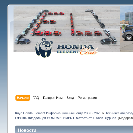
Начало
FAQ
Галерея Ивы
Вход
Регистрация
Клуб Honda Element Информационный центр 2006 - 2025
»
Технический разд
Отзывы владельцев HONDA ELEMENT. Фотоотчёты. Борт- журнал.
(Модерат
Новости