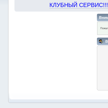
КЛУБНЫЙ СЕРВИС!!! "Х
Вним
Пожал
В