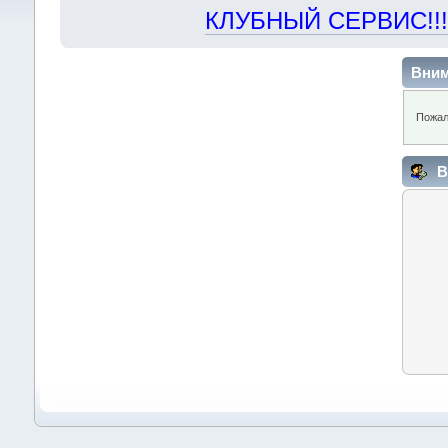
КЛУБНЫЙ СЕРВИС!!! "Х
Вним
Пожал
В