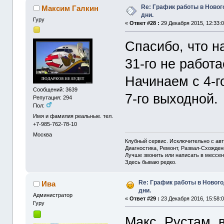
Re: График работы в Ново
Максим Галкин
дни.
Гуру
«
Ответ #28 :
29 Декабря 2015, 12:33:0
Спасибо, что н
31-го не работа
Начинаем с 4-г
Сообщений: 3639
7-го выходной.
Репутация: 294
Пол:
Имя и фамилия реальные. тел.
+7-985-762-78-10
Москва
Клубный сервис. Исключительно с а
Диагностика, Ремонт, Развал-Схожде
Лучше звонить или написать в мессен
Здесь бываю редко.
Re: График работы в Новог
Ива
дни.
Администрaтор
«
Ответ #29 :
23 Декабря 2016, 15:58:0
Гуру
Макс, Рустам, в