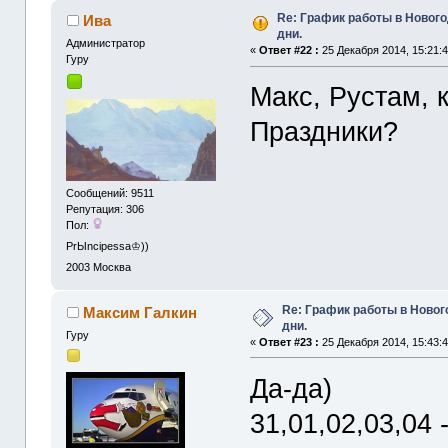
Re: График работы в Новог
Ива
дни.
Администрaтор
«
Ответ #22 :
25 Декабря 2014, 15:21:4
Гуру
Макс, Рустам, к
Праздники?
Сообщений: 9511
Репутация: 306
Пол:
PrЫncipessa♔))
2003
Москва
Re: График работы в Ново
Максим Галкин
дни.
Гуру
«
Ответ #23 :
25 Декабря 2014, 15:43:4
Да-да)
31,01,02,03,04 