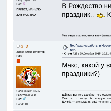
Репутация: 149
В Рождество ни
Пол:
ПРИВЕТ, МАНЬЯКИ!
праздник..
К
2008
МСК, ВАО
Мне вчера сказали, что я живу фантаз
Re: График работы в Ново
G_D
дни.
Злюка Администратор
«
Ответ #27 :
29 Декабря 2015, 10:31:4
Гуру
Макс, какой у 
праздники?)
Сообщений: 10535
Дай вам Бог того вдвойне, чего желае
Репутация: 350
Счастье - это когда тебе завидуют, а н
Пол:
Дружба — это когда ты ещё не успел р
Honda RL