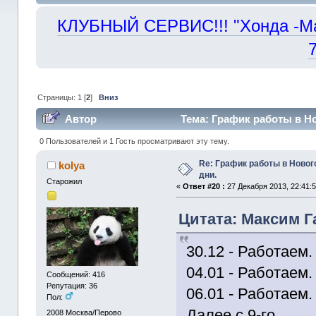
КЛУБНЫЙ СЕРВИС!!! "Хонда -Маст
Страницы:
1
[
2
]
Вниз
Автор
Тема: График работы в Но
0 Пользователей и 1 Гость просматривают эту тему.
Re: График работы в Ново
kolya
дни.
Старожил
«
Ответ #20 :
27 Декабря 2013, 22:41:5
Цитата: Максим Га
30.12 - Работаем.
04.01 - Работаем.
Сообщений: 416
Репутация: 36
06.01 - Работаем.
Пол:
Далее с 9-го.
2008
Москва/Перово