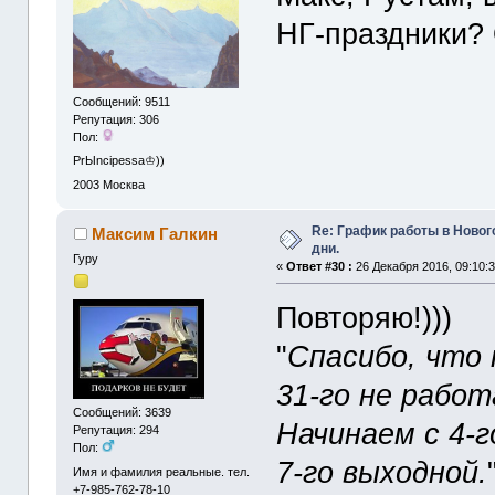
НГ-праздники?
Сообщений: 9511
Репутация: 306
Пол:
PrЫncipessa♔))
2003
Москва
Re: График работы в Ново
Максим Галкин
дни.
Гуру
«
Ответ #30 :
26 Декабря 2016, 09:10:3
Повторяю!)))
"
Спасибо, что 
31-го не работ
Сообщений: 3639
Начинаем с 4-г
Репутация: 294
Пол:
7-го выходной.
Имя и фамилия реальные. тел.
+7-985-762-78-10