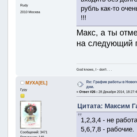
Rudy
рубль как-то очен
2010
Москва
!!!
Макс, а ты отм
на следующий г
God knows, I - don't . . .
Re: График работы в Ново
МУХА[ЕL]
дни.
Гуру
«
Ответ #26 :
28 Декабря 2014, 18:27:4
Цитата: Максим Га
1,2,3,4 - не работ
5,6,7,8 - рабочие.
Сообщений: 3471