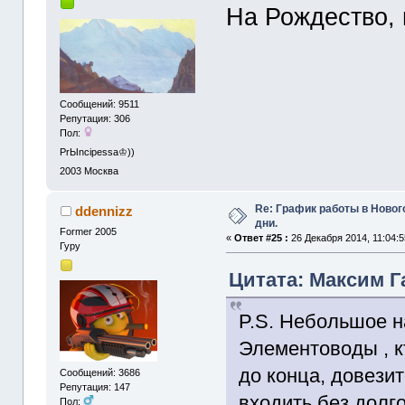
На Рождество, 
Сообщений: 9511
Репутация: 306
Пол:
PrЫncipessa♔))
2003
Москва
Re: График работы в Ново
ddennizz
дни.
Former 2005
«
Ответ #25 :
26 Декабря 2014, 11:04:5
Гуру
Цитата: Максим Га
P.S. Небольшое н
Элементоводы , к
до конца, довези
Сообщений: 3686
Репутация: 147
входить без долго
Пол: