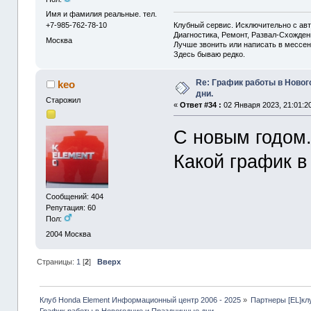
Имя и фамилия реальные. тел.
Клубный сервис. Исключительно с а
+7-985-762-78-10
Диагностика, Ремонт, Развал-Схожде
Москва
Лучше звонить или написать в мессен
Здесь бываю редко.
Re: График работы в Ново
keo
дни.
Старожил
«
Ответ #34 :
02 Января 2023, 21:01:2
С новым годом. 
Какой график в
Сообщений: 404
Репутация: 60
Пол:
2004
Москва
Страницы:
1
[
2
]
Вверх
Клуб Honda Element Информационный центр 2006 - 2025
»
Партнеры [EL]кл
График работы в Новогодние и Праздничные дни.