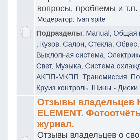
вопросы, проблемы и т.п.
Модератор:
Ivan spite
Подразделы
:
Manual, Общая
,
Кузов, Салон, Стекла, Обвес,
Выхлопная система
,
Электрика
Свет, Музыка
,
Система охлажд
АКПП-МКПП, Трансмиссия, Под
Круиз контроль
,
Шины - Диски
Отзывы владельцев
ELEMENT. Фотоотчёты
журнал.
Отзывы владельцев о св