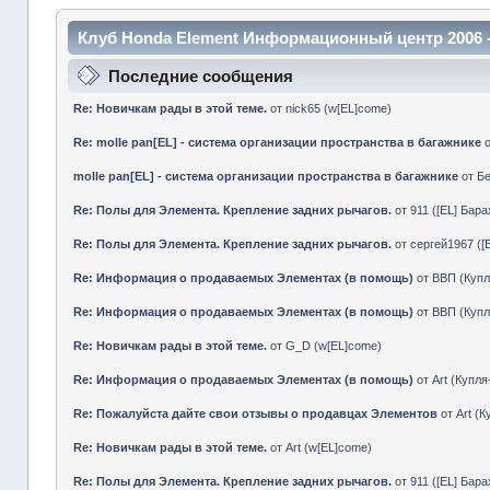
Клуб Honda Element Информационный центр 2006 
Последние сообщения
Re: Новичкам рады в этой теме.
от
nick65
(
w[EL]come
)
Re: molle pan[EL] - система организации пространства в багажнике
molle pan[EL] - система организации пространства в багажнике
от
Б
Re: Полы для Элемента. Крепление задних рычагов.
от
911
(
[EL] Бар
Re: Полы для Элемента. Крепление задних рычагов.
от
сергей1967
(
[
Re: Информация о продаваемых Элементах (в помощь)
от
ВВП
(
Куп
Re: Информация о продаваемых Элементах (в помощь)
от
ВВП
(
Куп
Re: Новичкам рады в этой теме.
от
G_D
(
w[EL]come
)
Re: Информация о продаваемых Элементах (в помощь)
от
Art
(
Купл
Re: Пожалуйста дайте свои отзывы о продавцах Элементов
от
Art
(
К
Re: Новичкам рады в этой теме.
от
Art
(
w[EL]come
)
Re: Полы для Элемента. Крепление задних рычагов.
от
911
(
[EL] Бар