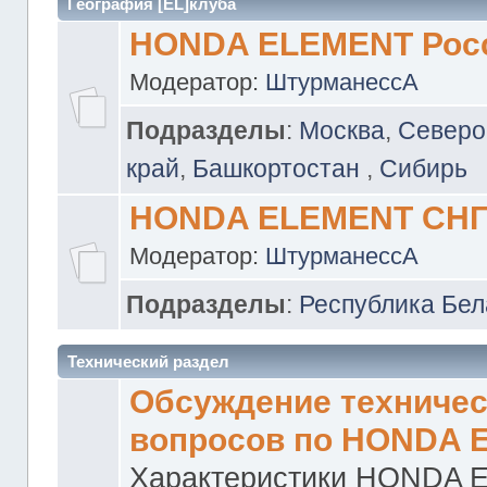
География [EL]клуба
HONDA ELEMENT Рос
Модератор:
ШтурманессА
Подразделы
:
Москва
,
Северо
край
,
Башкортостан
,
Сибирь
HONDA ELEMENT СН
Модератор:
ШтурманессА
Подразделы
:
Республика Бел
Технический раздел
Обсуждение техничес
вопросов по HONDA 
Характеристики HONDA 