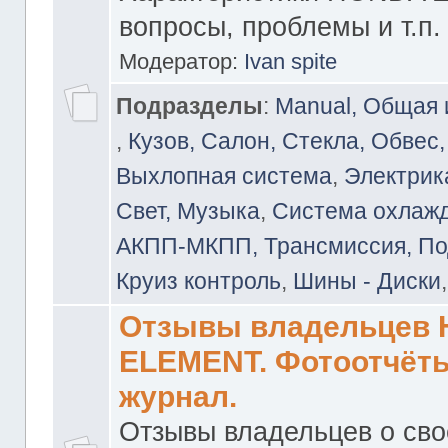
вопросы, проблемы и т.п.
Модератор:
Ivan spite
Подразделы
:
Manual, Общая
,
Кузов, Салон, Стекла, Обвес,
Выхлопная система
,
Электрика
Свет, Музыка
,
Система охлажд
АКПП-МКПП, Трансмиссия, Под
Круиз контроль
,
Шины - Диски
Отзывы владельцев
ELEMENT. Фотоотчёты
журнал.
Отзывы владельцев о св