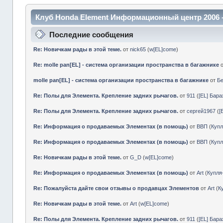
Клуб Honda Element Информационный центр 2006 
Последние сообщения
Re: Новичкам рады в этой теме.
от
nick65
(
w[EL]come
)
Re: molle pan[EL] - система организации пространства в багажнике
molle pan[EL] - система организации пространства в багажнике
от
Б
Re: Полы для Элемента. Крепление задних рычагов.
от
911
(
[EL] Бар
Re: Полы для Элемента. Крепление задних рычагов.
от
сергей1967
(
[
Re: Информация о продаваемых Элементах (в помощь)
от
ВВП
(
Куп
Re: Информация о продаваемых Элементах (в помощь)
от
ВВП
(
Куп
Re: Новичкам рады в этой теме.
от
G_D
(
w[EL]come
)
Re: Информация о продаваемых Элементах (в помощь)
от
Art
(
Купл
Re: Пожалуйста дайте свои отзывы о продавцах Элементов
от
Art
(
К
Re: Новичкам рады в этой теме.
от
Art
(
w[EL]come
)
Re: Полы для Элемента. Крепление задних рычагов.
от
911
(
[EL] Бар