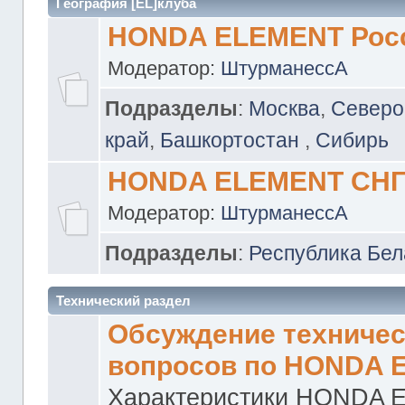
География [EL]клуба
HONDA ELEMENT Рос
Модератор:
ШтурманессА
Подразделы
:
Москва
,
Северо
край
,
Башкортостан
,
Сибирь
HONDA ELEMENT СН
Модератор:
ШтурманессА
Подразделы
:
Республика Бел
Технический раздел
Обсуждение техничес
вопросов по HONDA 
Характеристики HONDA 