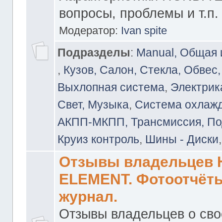
вопросы, проблемы и т.п.
Модератор:
Ivan spite
Подразделы
:
Manual, Общая
,
Кузов, Салон, Стекла, Обвес,
Выхлопная система
,
Электрика
Свет, Музыка
,
Система охлажд
АКПП-МКПП, Трансмиссия, Под
Круиз контроль
,
Шины - Диски
Отзывы владельцев
ELEMENT. Фотоотчёты
журнал.
Отзывы владельцев о св