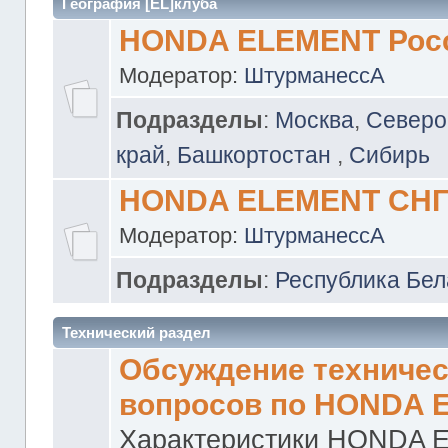
География [EL]клуба
HONDA ELEMENT Рос
Модератор:
ШтурманессА
Подразделы
:
Москва
,
Северо
край
,
Башкортостан
,
Сибирь
HONDA ELEMENT СН
Модератор:
ШтурманессА
Подразделы
:
Республика Бел
Технический раздел
Обсуждение техничес
вопросов по HONDA 
Характеристики HONDA 