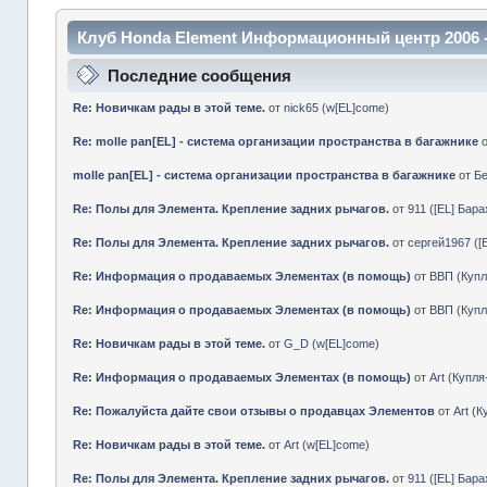
Клуб Honda Element Информационный центр 2006 
Последние сообщения
Re: Новичкам рады в этой теме.
от
nick65
(
w[EL]come
)
Re: molle pan[EL] - система организации пространства в багажнике
molle pan[EL] - система организации пространства в багажнике
от
Б
Re: Полы для Элемента. Крепление задних рычагов.
от
911
(
[EL] Бар
Re: Полы для Элемента. Крепление задних рычагов.
от
сергей1967
(
[
Re: Информация о продаваемых Элементах (в помощь)
от
ВВП
(
Куп
Re: Информация о продаваемых Элементах (в помощь)
от
ВВП
(
Куп
Re: Новичкам рады в этой теме.
от
G_D
(
w[EL]come
)
Re: Информация о продаваемых Элементах (в помощь)
от
Art
(
Купл
Re: Пожалуйста дайте свои отзывы о продавцах Элементов
от
Art
(
К
Re: Новичкам рады в этой теме.
от
Art
(
w[EL]come
)
Re: Полы для Элемента. Крепление задних рычагов.
от
911
(
[EL] Бар