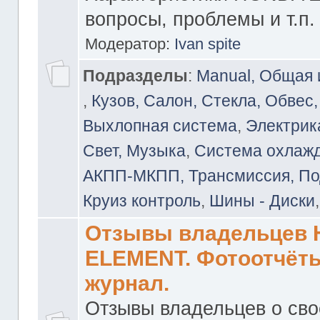
вопросы, проблемы и т.п.
Модератор:
Ivan spite
Подразделы
:
Manual, Общая
,
Кузов, Салон, Стекла, Обвес,
Выхлопная система
,
Электрика
Свет, Музыка
,
Система охлажд
АКПП-МКПП, Трансмиссия, Под
Круиз контроль
,
Шины - Диски
Отзывы владельцев
ELEMENT. Фотоотчёты
журнал.
Отзывы владельцев о св