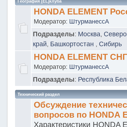
География [EL]клуба
HONDA ELEMENT Рос
Модератор:
ШтурманессА
Подразделы
:
Москва
,
Северо
край
,
Башкортостан
,
Сибирь
HONDA ELEMENT СН
Модератор:
ШтурманессА
Подразделы
:
Республика Бел
Технический раздел
Обсуждение техничес
вопросов по HONDA 
Характеристики HONDA 