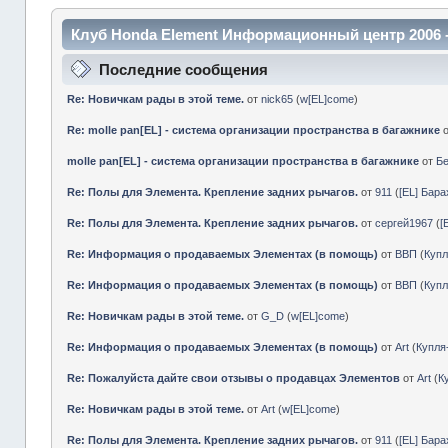
Клуб Honda Element Информационный центр 2006 
Последние сообщения
Re: Новичкам рады в этой теме.
от
nick65
(
w[EL]come
)
Re: molle pan[EL] - система организации пространства в багажнике
molle pan[EL] - система организации пространства в багажнике
от
Б
Re: Полы для Элемента. Крепление задних рычагов.
от
911
(
[EL] Бар
Re: Полы для Элемента. Крепление задних рычагов.
от
сергей1967
(
[
Re: Информация о продаваемых Элементах (в помощь)
от
ВВП
(
Куп
Re: Информация о продаваемых Элементах (в помощь)
от
ВВП
(
Куп
Re: Новичкам рады в этой теме.
от
G_D
(
w[EL]come
)
Re: Информация о продаваемых Элементах (в помощь)
от
Art
(
Купл
Re: Пожалуйста дайте свои отзывы о продавцах Элементов
от
Art
(
К
Re: Новичкам рады в этой теме.
от
Art
(
w[EL]come
)
Re: Полы для Элемента. Крепление задних рычагов.
от
911
(
[EL] Бар