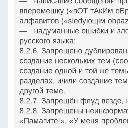
― написание сообщений про
вперемешку («вОТ тАкИм оБр
алфавитов («slеdующiм оbраz
― надуманные ошибки и зло
русского языка;
8.2.6. Запрещено дублирован
создание нескольких тем (со
создание одной и той же тем
разделах, и/или создание те
другой теме.
8.2.7. Запрещён флуд везде,
8.2.8. Запрещены неинформа
«Памагите!», «У меня проблем