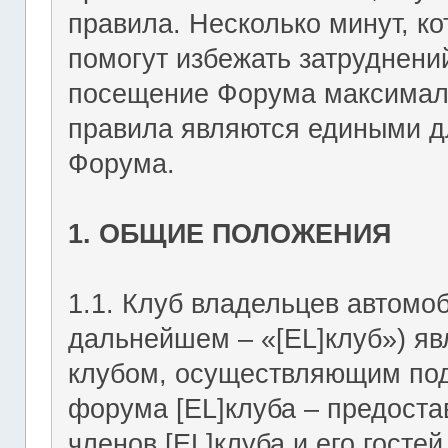
правила. Несколько минут, ко
помогут избежать затруднени
посещение Форума максимал
правила являются едиными дл
Форума.
1. ОБЩИЕ ПОЛОЖЕНИЯ
1.1. Клуб владельцев автомоб
дальнейшем – «[EL]клуб») я
клубом, осуществляющим подд
форума [EL]клуба – предост
членов [EL]клуба и его госте