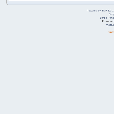
Powered by SMF 2.0.1
Simp
SimplePorta
Protected
XHTM
Свя