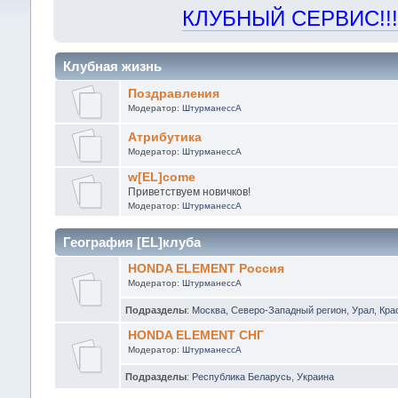
КЛУБНЫЙ СЕРВИС!!! "Х
Клубная жизнь
Поздравления
Модератор:
ШтурманессА
Атрибутика
Модератор:
ШтурманессА
w[EL]come
Приветствуем новичков!
Модератор:
ШтурманессА
География [EL]клуба
HONDA ELEMENT Россия
Модератор:
ШтурманессА
Подразделы
:
Москва
,
Северо-Западный регион
,
Урал
,
Кра
HONDA ELEMENT СНГ
Модератор:
ШтурманессА
Подразделы
:
Республика Беларусь
,
Украина