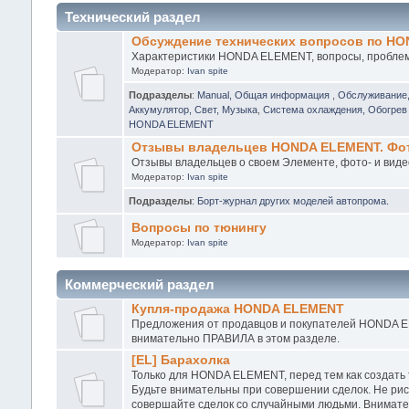
Технический раздел
Обсуждение технических вопросов по H
Характеристики HONDA ELEMENT, вопросы, проблемы
Модератор:
Ivan spite
Подразделы
:
Manual, Общая информация
,
Обслуживание
Аккумулятор, Свет, Музыка
,
Система охлаждения, Обогрев 
HONDA ELEMENT
Отзывы владельцев HONDA ELEMENT. Фото
Отзывы владельцев о своем Элементе, фото- и виде
Модератор:
Ivan spite
Подразделы
:
Борт-журнал других моделей автопрома.
Вопросы по тюнингу
Модератор:
Ivan spite
Коммерческий раздел
Купля-продажа HONDA ELEMENT
Предложения от продавцов и покупателей HONDA EL
внимательно ПРАВИЛА в этом разделе.
[EL] Барахолка
Только для HONDA ELEMENT, перед тем как создать
Будьте внимательны при совершении сделок. Не рис
совершайте сделок со случайными людьми. Внимател