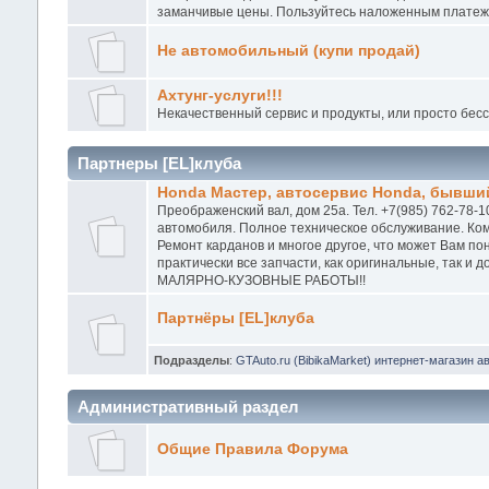
заманчивые цены. Пользуйтесь наложенным платежо
Не автомобильный (купи продай)
Ахтунг-услуги!!!
Некачественный сервис и продукты, или просто бес
Партнеры [EL]клуба
Honda Мастер, автосервис Honda, бывший
Преображенский вал, дом 25а. Тел. +7(985) 762-78-1
автомобиля. Полное техническое обслуживание. Ком
Ремонт карданов и многое другое, что может Вам п
практически все запчасти, как оригинальные, так и
МАЛЯРНО-КУЗОВНЫЕ РАБОТЫ!!
Партнёры [EL]клуба
Подразделы
:
GTAuto.ru (BibikaMarket) интернет-магазин а
Административный раздел
Общие Правила Форума