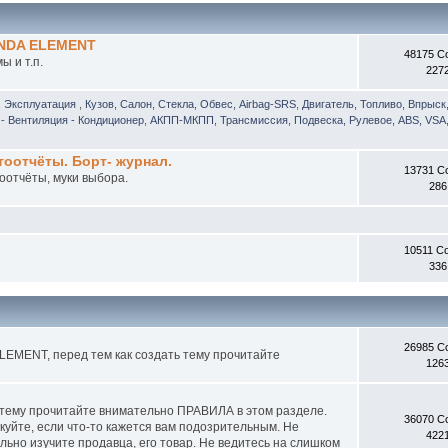
ONDA ELEMENT
48175 С
 и т.п.
227
, Эксплуатация
,
Кузов, Салон, Стекла, Обвес, Airbag-SRS
,
Двигатель, Топливо, Впрыск
- Вентиляция - Кондиционер
,
АКПП-МКПП, Трансмиссия, Подвеска, Рулевое, ABS, VSA,
отчёты. Борт- журнал.
13731 С
оотчёты, муки выбора.
286
10511 С
336
26985 С
EMENT, перед тем как создать тему прочитайте
126
 тему прочитайте внимательно ПРАВИЛА в этом разделе.
36070 С
куйте, если что-то кажется вам подозрительным. Не
422
ьно изучите продавца, его товар. Не ведитесь на слишком