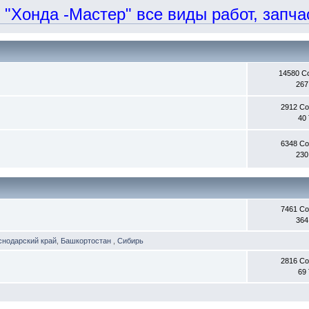
онда -Мастер" все виды работ, запчаст
14580 С
267
2912 С
40
6348 С
230
7461 С
364
снодарский край
,
Башкортостан
,
Сибирь
2816 С
69