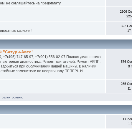
м, не соглашайтесь на предоплату.
2906 С
225
322 Со
совестные сволочи!
17
 "Сатурн-Авто".
0, +7(495) 747-65-97, +7(901) 556-02-07 Полная диагностика
пьютерная диагностика. Ремонт двигателей. Ремонт АКПП.
576 Со
онадобиться при обслуживании вашей машины. В наличии
9 
 достойные заменители по неоригиналу. ТЕПЕРЬ И
255 Со
11
втоэлектроники.
1 Соо
1 