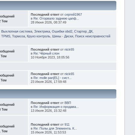
Последний ответ
от
сергей1967
ообщений
в
Re: Оторвало заднюю цапф...
2 Тем
28 Июня 2026, 08:37:49
, Выхлопная система
,
Электрика, Ошибки obd2, Стартер, ДК,
 TPMS, Тормоза, Круиз контроль
,
Шины - Диски
,
Поиск неисправностей
Последний ответ
от
nick65
ообщений
в
Re: Чёрный слон
 Тем
10 Ноября 2023, 18:05:56
Последний ответ
от
nick65
ообщений
в
Re: molle pan[EL] - сист...
 Тем
23 Июля 2026, 17:59:48
Последний ответ
от
ВВП
ообщений
в
Re: Информация о продава...
3 Тем
13 Июля 2026, 15:32:48
Последний ответ
от
911
ообщений
в
Re: Полы для Элемента. К...
1 Тем
15 Июля 2026, 11:53:53