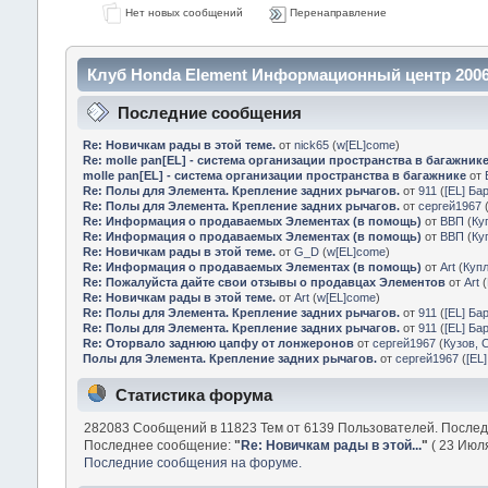
Нет новых сообщений
Перенаправление
Клуб Honda Element Информационный центр 2006
Последние сообщения
Re: Новичкам рады в этой теме.
от
nick65
(
w[EL]come
)
Re: molle pan[EL] - система организации пространства в багажник
molle pan[EL] - система организации пространства в багажнике
от
Re: Полы для Элемента. Крепление задних рычагов.
от
911
(
[EL] Ба
Re: Полы для Элемента. Крепление задних рычагов.
от
сергей1967
Re: Информация о продаваемых Элементах (в помощь)
от
ВВП
(
Ку
Re: Информация о продаваемых Элементах (в помощь)
от
ВВП
(
Ку
Re: Новичкам рады в этой теме.
от
G_D
(
w[EL]come
)
Re: Информация о продаваемых Элементах (в помощь)
от
Art
(
Куп
Re: Пожалуйста дайте свои отзывы о продавцах Элементов
от
Art
(
Re: Новичкам рады в этой теме.
от
Art
(
w[EL]come
)
Re: Полы для Элемента. Крепление задних рычагов.
от
911
(
[EL] Ба
Re: Полы для Элемента. Крепление задних рычагов.
от
911
(
[EL] Ба
Re: Оторвало заднюю цапфу от лонжеронов
от
сергей1967
(
Кузов, 
Полы для Элемента. Крепление задних рычагов.
от
сергей1967
(
[EL
Статистика форума
282083 Сообщений в 11823 Тем от 6139 Пользователей. После
Последнее сообщение:
"
Re: Новичкам рады в этой...
"
( 23 Июля
Последние сообщения на форуме.