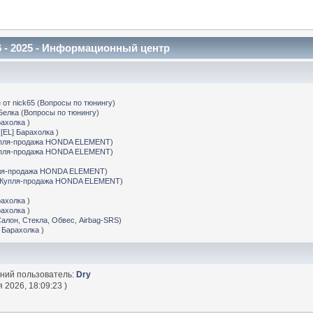
 - 2025 - Информационный центр
е
от
nick65
(
Вопросы по тюнингу
)
Белка
(
Вопросы по тюнингу
)
рахолка
)
(
[EL] Барахолка
)
пля-продажа HONDA ELEMENT
)
пля-продажа HONDA ELEMENT
)
ля-продажа HONDA ELEMENT
)
Купля-продажа HONDA ELEMENT
)
рахолка
)
рахолка
)
Салон, Стекла, Обвес, Airbag-SRS
)
] Барахолка
)
дний пользователь:
Dry
 2026, 18:09:23 )