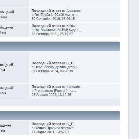
Последний ответ
от
Шувалов
ообщений
в
Re: Труба 1420х18 мм, дл...
 Тем
30 Сентября 2019, 18:26:15
Последний ответ
от
Kaldыr
общений
в
Re: Внимание ВСЕМ! Кидал...
 Тем
16 Октября 2021, 23:14:27
Последний ответ
от
G_D
общений
в
Перенесено: Датчик детон...
Тем
07 Октября 2024, 09:08:30
Последний ответ
от
frontcam
общений
в
Frontcam.ru [Россия] - ш...
 Тем
25 Апреля 2022, 13:12:26
Последний ответ
от
G_D
бщений
в
Общие Правила Форума
Тем
17 Марта 2011, 13:52:07