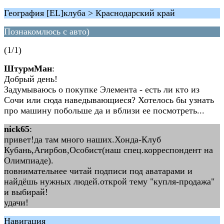
География [EL]клуба > Краснодарский край
Познакомлюсь с авто)
(1/1)
ШтурмМан
:
Добрый день!
Задумываюсь о покупке Элемента - есть ли кто из
Сочи или сюда наведывающиеся? Хотелось бы узнать
про машину побольше да и вблизи ее посмотреть...
nick65
:
привет!да там много наших.Хонда-Клуб
Кубань,Агирбов,Особист(наш спец.корреспондент на
Олимпиаде).
повнимательнее читай подписи под аватарами и
найдёшь нужных людей.открой тему "купля-продажа"
и выбирай!
удачи!
Навигация